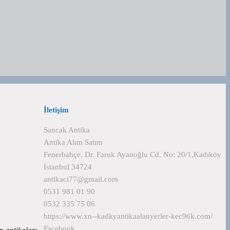
İletişim
Sancak Antika
Antika Alım Satım
Fenerbahçe, Dr. Faruk Ayanoğlu Cd. No: 20/1,Kadıköy
İstanbul 34724
antikaci77@gmail.com
0531 981 01 90
0532 335 75 06
https://www.xn--kadkyantikaalanyerler-kec96k.com/
Facebook
an antikaları…