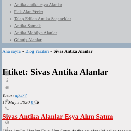
Antika antika eşya Alanlar
Plak Alan Yerler
Talep Edilen Antika Seçenekler
Antika Satmak
Antika Mobilya Alanlar
Gümüş Alanlar
Ana sayfa
»
Blog Yazıları
»
Sivas Antika Alanlar
Etiket:
Sivas Antika Alanlar
Yazarı
ufks77
17 Mayıs 2020
0
Sivas Antika Alanlar Eşya Alım Satım
Sivas Antika Alanlar Eşya Alım Satım Antika eşyalar ilgi çeken tasar