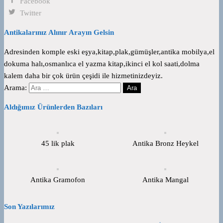
Facebook
Twitter
Antikalarınız Alınır Arayın Gelsin
Adresinden komple eski eşya,kitap,plak,gümüşler,antika mobilya,el
dokuma halı,osmanlıca el yazma kitap,ikinci el kol saati,dolma
kalem daha bir çok ürün çeşidi ile hizmetinizdeyiz.
Arama:
Aldığımız Ürünlerden Bazıları
45 lik plak
Antika Bronz Heykel
Antika Gramofon
Antika Mangal
Son Yazılarımız