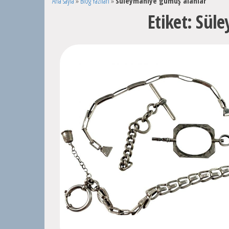
Ana sayfa
»
Blog Yazıları
»
Süleymaniye gümüş alanlar
Etiket:
Süle