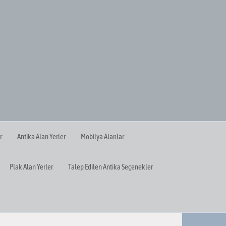
r
Antika Alan Yerler
Mobilya Alanlar
Plak Alan Yerler
Talep Edilen Antika Seçenekler