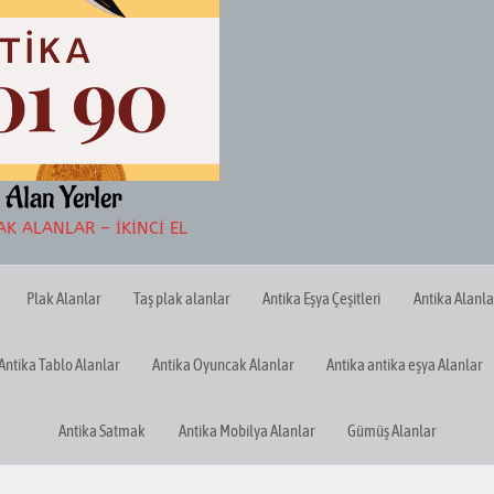
 Alan Yerler
K ALANLAR – İKINCI EL
Plak Alanlar
Taş plak alanlar
Antika Eşya Çeşitleri
Antika Alanla
Antika Tablo Alanlar
Antika Oyuncak Alanlar
Antika antika eşya Alanlar
Antika Satmak
Antika Mobilya Alanlar
Gümüş Alanlar