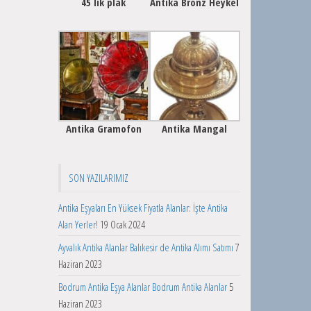
45 lik plak
Antika Bronz Heykel
Antika Gramofon
Antika Mangal
SON YAZILARIMIZ
Antika Eşyaları En Yüksek Fiyatla Alanlar: İşte Antika
Alan Yerler!
19 Ocak 2024
Ayvalık Antika Alanlar Balıkesir de Antika Alımı Satımı
7
Haziran 2023
Bodrum Antika Eşya Alanlar Bodrum Antika Alanlar
5
Haziran 2023