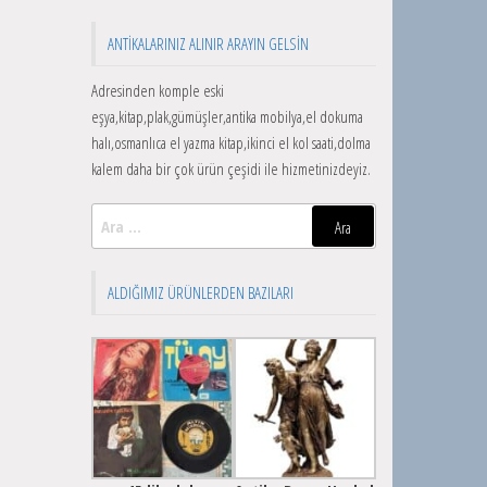
ANTIKALARINIZ ALINIR ARAYIN GELSIN
Adresinden komple eski
eşya,kitap,plak,gümüşler,antika mobilya,el dokuma
halı,osmanlıca el yazma kitap,ikinci el kol saati,dolma
kalem daha bir çok ürün çeşidi ile hizmetinizdeyiz.
Arama:
ALDIĞIMIZ ÜRÜNLERDEN BAZILARI