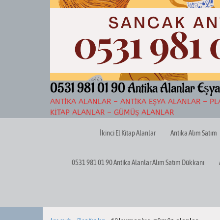
İçeriğe
atla
0531 981 01 90 Antika Alanlar Eşya
ANTIKA ALANLAR – ANTIKA EŞYA ALANLAR – PLA
KITAP ALANLAR – GÜMÜŞ ALANLAR
İkinci El Kitap Alanlar
Antika Alım Satım
0531 981 01 90 Antika Alanlar Alım Satım Dükkanı