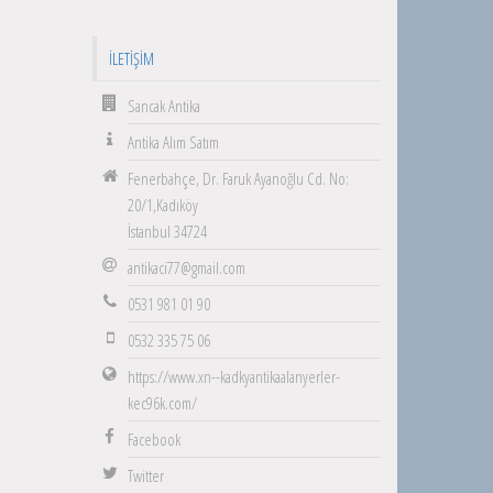
İLETIŞIM
Sancak Antika
Antika Alım Satım
Fenerbahçe, Dr. Faruk Ayanoğlu Cd. No:
20/1,Kadıköy
İstanbul 34724
antikaci77@gmail.com
0531 981 01 90
0532 335 75 06
https://www.xn--kadkyantikaalanyerler-
kec96k.com/
Facebook
Twitter