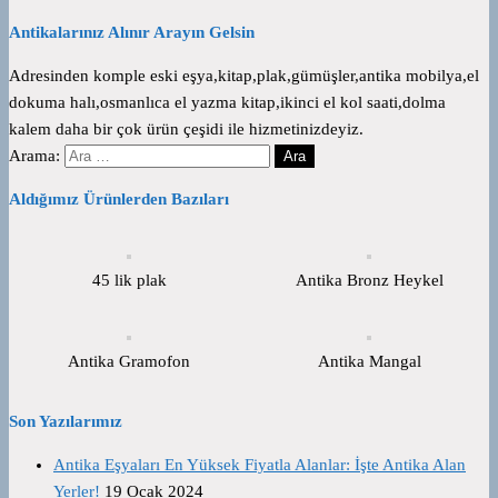
Antikalarınız Alınır Arayın Gelsin
Adresinden komple eski eşya,kitap,plak,gümüşler,antika mobilya,el
dokuma halı,osmanlıca el yazma kitap,ikinci el kol saati,dolma
kalem daha bir çok ürün çeşidi ile hizmetinizdeyiz.
Arama:
Aldığımız Ürünlerden Bazıları
45 lik plak
Antika Bronz Heykel
Antika Gramofon
Antika Mangal
Son Yazılarımız
Antika Eşyaları En Yüksek Fiyatla Alanlar: İşte Antika Alan
Yerler!
19 Ocak 2024