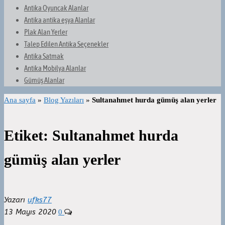
Antika Oyuncak Alanlar
Antika antika eşya Alanlar
Plak Alan Yerler
Talep Edilen Antika Seçenekler
Antika Satmak
Antika Mobilya Alanlar
Gümüş Alanlar
Ana sayfa
»
Blog Yazıları
»
Sultanahmet hurda gümüş alan yerler
Etiket:
Sultanahmet hurda
gümüş alan yerler
Yazarı
ufks77
13 Mayıs 2020
0