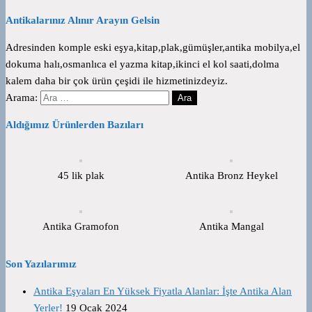
Antikalarınız Alınır Arayın Gelsin
Adresinden komple eski eşya,kitap,plak,gümüşler,antika mobilya,el
dokuma halı,osmanlıca el yazma kitap,ikinci el kol saati,dolma
kalem daha bir çok ürün çeşidi ile hizmetinizdeyiz.
Arama:
Aldığımız Ürünlerden Bazıları
45 lik plak
Antika Bronz Heykel
Antika Gramofon
Antika Mangal
Son Yazılarımız
Antika Eşyaları En Yüksek Fiyatla Alanlar: İşte Antika Alan
Yerler!
19 Ocak 2024