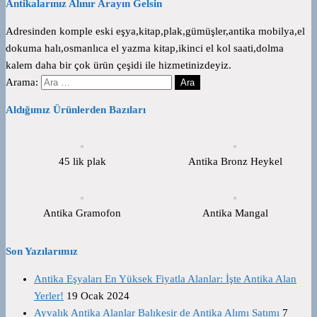
Antikalarınız Alınır Arayın Gelsin
Adresinden komple eski eşya,kitap,plak,gümüşler,antika mobilya,el
dokuma halı,osmanlıca el yazma kitap,ikinci el kol saati,dolma
kalem daha bir çok ürün çeşidi ile hizmetinizdeyiz.
Arama:
Aldığımız Ürünlerden Bazıları
45 lik plak
Antika Bronz Heykel
Antika Gramofon
Antika Mangal
Son Yazılarımız
Antika Eşyaları En Yüksek Fiyatla Alanlar: İşte Antika Alan
Yerler!
19 Ocak 2024
Ayvalık Antika Alanlar Balıkesir de Antika Alımı Satımı
7