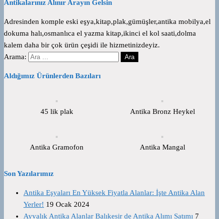
Antikalarınız Alınır Arayın Gelsin
Adresinden komple eski eşya,kitap,plak,gümüşler,antika mobilya,el
dokuma halı,osmanlıca el yazma kitap,ikinci el kol saati,dolma
kalem daha bir çok ürün çeşidi ile hizmetinizdeyiz.
Arama:
Aldığımız Ürünlerden Bazıları
45 lik plak
Antika Bronz Heykel
Antika Gramofon
Antika Mangal
Son Yazılarımız
Antika Eşyaları En Yüksek Fiyatla Alanlar: İşte Antika Alan
Yerler!
19 Ocak 2024
Ayvalık Antika Alanlar Balıkesir de Antika Alımı Satımı
7