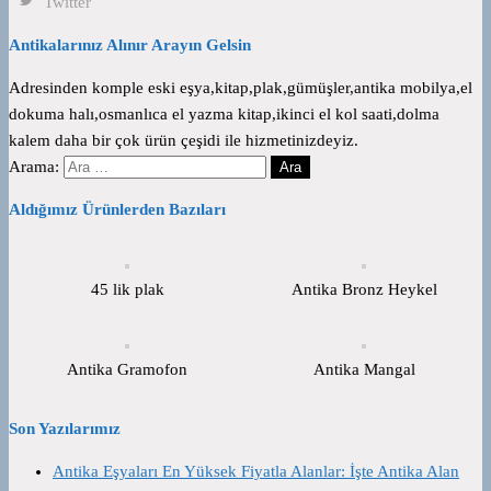
Twitter
Antikalarınız Alınır Arayın Gelsin
Adresinden komple eski eşya,kitap,plak,gümüşler,antika mobilya,el
dokuma halı,osmanlıca el yazma kitap,ikinci el kol saati,dolma
kalem daha bir çok ürün çeşidi ile hizmetinizdeyiz.
Arama:
Aldığımız Ürünlerden Bazıları
45 lik plak
Antika Bronz Heykel
Antika Gramofon
Antika Mangal
Son Yazılarımız
Antika Eşyaları En Yüksek Fiyatla Alanlar: İşte Antika Alan