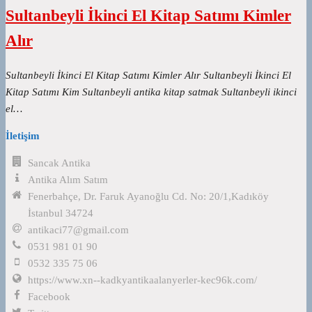
Sultanbeyli İkinci El Kitap Satımı Kimler
Alır
Sultanbeyli İkinci El Kitap Satımı Kimler Alır Sultanbeyli İkinci El
Kitap Satımı Kim Sultanbeyli antika kitap satmak Sultanbeyli ikinci
el…
İletişim
Sancak Antika
Antika Alım Satım
Fenerbahçe, Dr. Faruk Ayanoğlu Cd. No: 20/1,Kadıköy
İstanbul 34724
antikaci77@gmail.com
0531 981 01 90
0532 335 75 06
https://www.xn--kadkyantikaalanyerler-kec96k.com/
Facebook