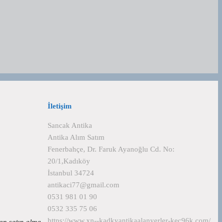
İletişim
Sancak Antika
Antika Alım Satım
Fenerbahçe, Dr. Faruk Ayanoğlu Cd. No:
20/1,Kadıköy
İstanbul 34724
antikaci77@gmail.com
0531 981 01 90
0532 335 75 06
https://www.xn--kadkyantikaalanyerler-kec96k.com/
lan satın alma…