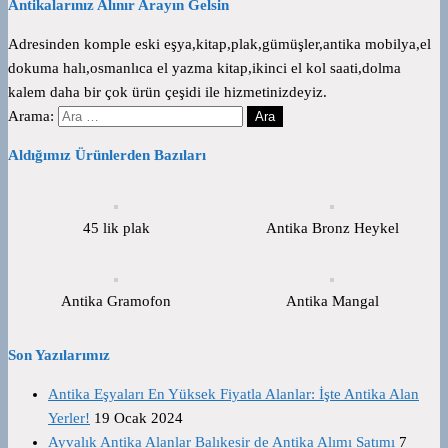
Antikalarınız Alınır Arayın Gelsin
Adresinden komple eski eşya,kitap,plak,gümüşler,antika mobilya,el
dokuma halı,osmanlıca el yazma kitap,ikinci el kol saati,dolma
kalem daha bir çok ürün çeşidi ile hizmetinizdeyiz.
Arama:
Aldığımız Ürünlerden Bazıları
45 lik plak
Antika Bronz Heykel
Antika Gramofon
Antika Mangal
Son Yazılarımız
Antika Eşyaları En Yüksek Fiyatla Alanlar: İşte Antika Alan
Yerler!
19 Ocak 2024
Ayvalık Antika Alanlar Balıkesir de Antika Alımı Satımı
7