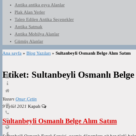
Antika antika eşya Alanlar
Plak Alan Yerler
Talep Edilen Antika Seçenekler
Antika Satmak
Antika Mobilya Alanlar
Gümüş Alanlar
Ana sayfa
»
Blog Yazıları
»
Sultanbeyli Osmanlı Belge Alım Satım
Etiket:
Sultanbeyli Osmanlı Belge
Yazarı
Onur Çetin
9 Eylül 2021
Kapalı
Sultanbeyli Osmanlı Belge Alım Satım
Sultanbeili Osmanlı Evrak Servisi, geçmiş dönemlere ait her türlü b