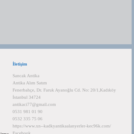
İletişim
Sancak Antika
Antika Alım Satım
Fenerbahçe, Dr. Faruk Ayanoğlu Cd. No: 20/1,Kadıköy
İstanbul 34724
antikaci77@gmail.com
0531 981 01 90
0532 335 75 06
https://www.xn--kadkyantikaalanyerler-kec96k.com/
Facebook
ndirme…