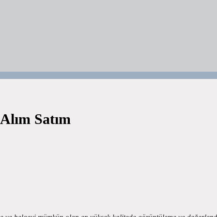
 Alım Satım
elge ve belgeyi mümkün olan en yüksek kalitede görüntüleme ve değerle