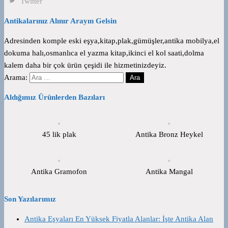
Twitter
Antikalarınız Alınır Arayın Gelsin
Adresinden komple eski eşya,kitap,plak,gümüşler,antika mobilya,el
dokuma halı,osmanlıca el yazma kitap,ikinci el kol saati,dolma
kalem daha bir çok ürün çeşidi ile hizmetinizdeyiz.
Arama:
Aldığımız Ürünlerden Bazıları
45 lik plak
Antika Bronz Heykel
Antika Gramofon
Antika Mangal
Son Yazılarımız
Antika Eşyaları En Yüksek Fiyatla Alanlar: İşte Antika Alan