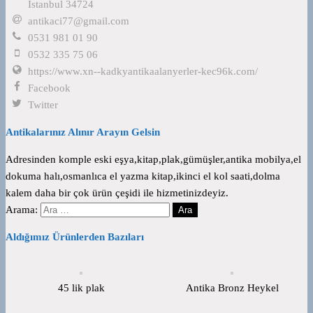
İstanbul 34724
antikaci77@gmail.com
0531 981 01 90
0532 335 75 06
https://www.xn--kadkyantikaalanyerler-kec96k.com/
Facebook
Twitter
Antikalarınız Alınır Arayın Gelsin
Adresinden komple eski eşya,kitap,plak,gümüşler,antika mobilya,el
dokuma halı,osmanlıca el yazma kitap,ikinci el kol saati,dolma
kalem daha bir çok ürün çeşidi ile hizmetinizdeyiz.
Arama:
Aldığımız Ürünlerden Bazıları
45 lik plak
Antika Bronz Heykel