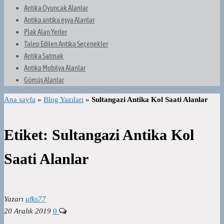
Antika Oyuncak Alanlar
Antika antika eşya Alanlar
Plak Alan Yerler
Talep Edilen Antika Seçenekler
Antika Satmak
Antika Mobilya Alanlar
Gümüş Alanlar
Ana sayfa
»
Blog Yazıları
»
Sultangazi Antika Kol Saati Alanlar
Etiket:
Sultangazi Antika Kol
Saati Alanlar
Yazarı
ufks77
20 Aralık 2019
0