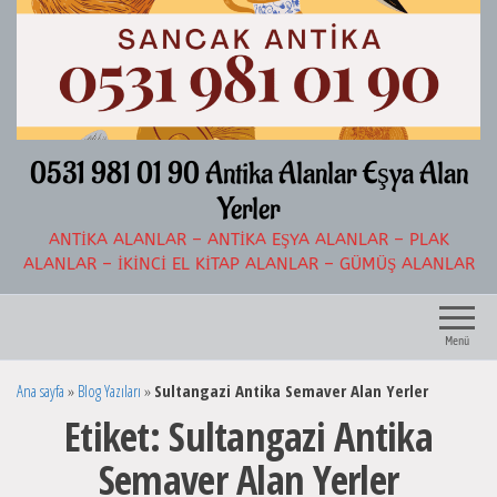
İçeriğe
atla
0531 981 01 90 Antika Alanlar Eşya Alan
Yerler
ANTIKA ALANLAR – ANTIKA EŞYA ALANLAR – PLAK
ALANLAR – İKINCI EL KITAP ALANLAR – GÜMÜŞ ALANLAR
Menü
Ana sayfa
»
Blog Yazıları
»
Sultangazi Antika Semaver Alan Yerler
Etiket:
Sultangazi Antika
Semaver Alan Yerler