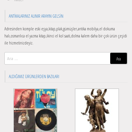
ANTIKALARINIZ ALINIR ARAYIN GELSIN
Adresinden komple eski eşya,kitap,plak,gümüşler,antika mobilya,el dokuma
halı,osmanlıca el yazma kitap,ikinci el kol saati,dolma kalem daha bir çok ürün çeşidi
ile hizmetinizdeyiz.
Arama:
ALDIĞIMIZ ÜRÜNLERDEN BAZILARI