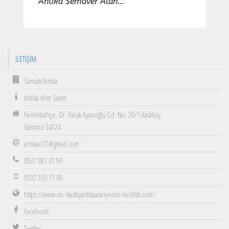
Antika Semaver Alan…
İLETIŞIM
Sancak Antika
Antika Alım Satım
Fenerbahçe, Dr. Faruk Ayanoğlu Cd. No: 20/1,Kadıköy
İstanbul 34724
antikaci77@gmail.com
0531 981 01 90
0532 335 75 06
https://www.xn--kadkyantikaalanyerler-kec96k.com/
Facebook
Twitter