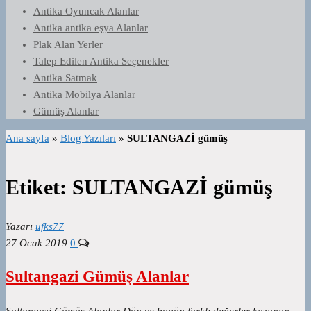
Antika Oyuncak Alanlar
Antika antika eşya Alanlar
Plak Alan Yerler
Talep Edilen Antika Seçenekler
Antika Satmak
Antika Mobilya Alanlar
Gümüş Alanlar
Ana sayfa
»
Blog Yazıları
»
SULTANGAZİ gümüş
Etiket:
SULTANGAZİ gümüş
Yazarı
ufks77
27 Ocak 2019
0
Sultangazi Gümüş Alanlar
Sultangazi Gümüş Alanlar Dün ve bugün farklı değerler kazanan