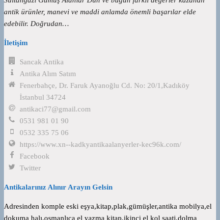
antik ürünler, manevi ve maddi anlamda önemli başarılar elde
edebilir. Doğrudan…
İletişim
Sancak Antika
Antika Alım Satım
Fenerbahçe, Dr. Faruk Ayanoğlu Cd. No: 20/1,Kadıköy
İstanbul 34724
antikaci77@gmail.com
0531 981 01 90
0532 335 75 06
https://www.xn--kadkyantikaalanyerler-kec96k.com/
Facebook
Twitter
Antikalarınız Alınır Arayın Gelsin
Adresinden komple eski eşya,kitap,plak,gümüşler,antika mobilya,el
dokuma halı,osmanlıca el yazma kitap,ikinci el kol saati,dolma