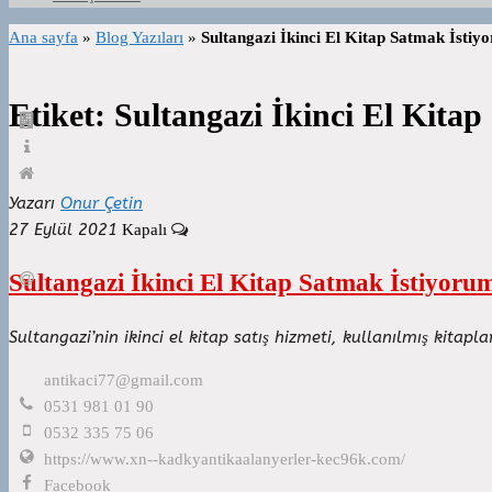
Ana sayfa
»
Blog Yazıları
»
Sultangazi İkinci El Kitap Satmak İstiy
Etiket:
Sultangazi İkinci El Kita
Yazarı
Onur Çetin
27 Eylül 2021
Kapalı
Sultangazi İkinci El Kitap Satmak İstiyoru
Sultangazi’nin ikinci el kitap satış hizmeti, kullanılmış kitap
antikaci77@gmail.com
0531 981 01 90
0532 335 75 06
https://www.xn--kadkyantikaalanyerler-kec96k.com/
Facebook