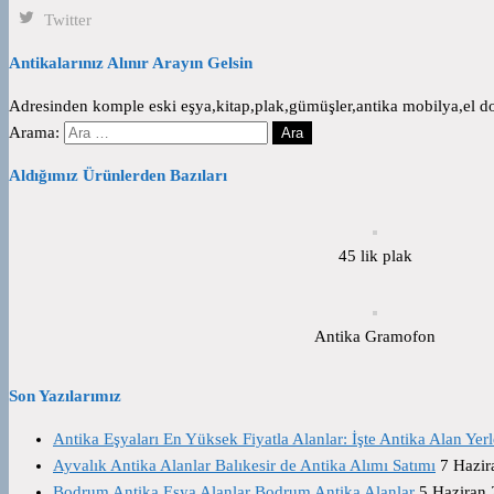
Twitter
Antikalarınız Alınır Arayın Gelsin
Adresinden komple eski eşya,kitap,plak,gümüşler,antika mobilya,el dok
Arama:
Aldığımız Ürünlerden Bazıları
45 lik plak
Antika Gramofon
Son Yazılarımız
Antika Eşyaları En Yüksek Fiyatla Alanlar: İşte Antika Alan Yerl
Ayvalık Antika Alanlar Balıkesir de Antika Alımı Satımı
7 Hazir
Bodrum Antika Eşya Alanlar Bodrum Antika Alanlar
5 Haziran