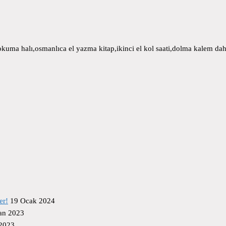
uma halı,osmanlıca el yazma kitap,ikinci el kol saati,dolma kalem daha
er!
19 Ocak 2024
an 2023
 2023