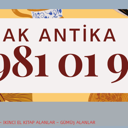
– İKINCI EL KITAP ALANLAR – GÜMÜŞ ALANLAR