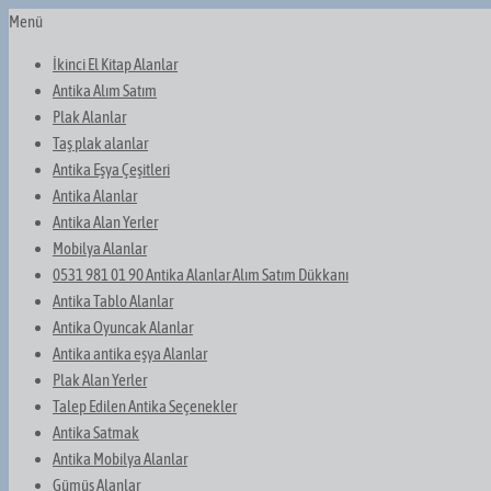
Menü
İkinci El Kitap Alanlar
Antika Alım Satım
Plak Alanlar
Taş plak alanlar
Antika Eşya Çeşitleri
Antika Alanlar
Antika Alan Yerler
Mobilya Alanlar
0531 981 01 90 Antika Alanlar Alım Satım Dükkanı
Antika Tablo Alanlar
Antika Oyuncak Alanlar
Antika antika eşya Alanlar
Plak Alan Yerler
Talep Edilen Antika Seçenekler
Antika Satmak
Antika Mobilya Alanlar
Gümüş Alanlar