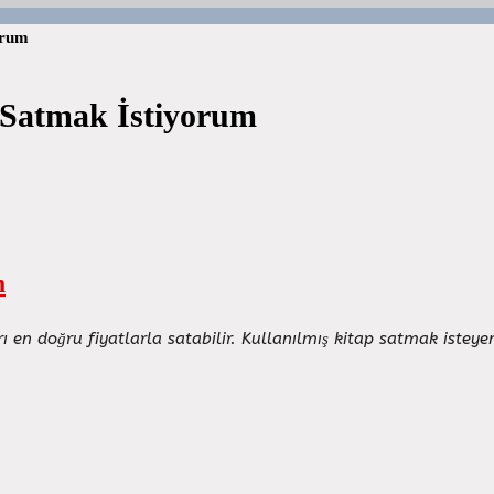
orum
p Satmak İstiyorum
m
ları en doğru fiyatlarla satabilir. Kullanılmış kitap satmak iste