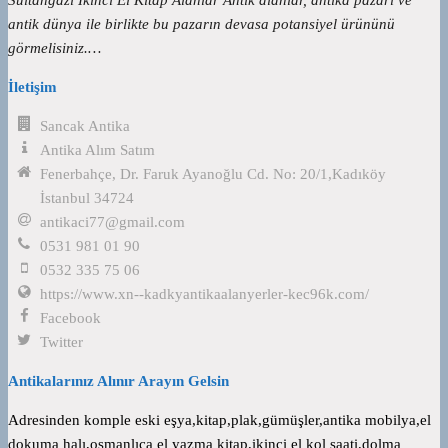
antik dünya ile birlikte bu pazarın devasa potansiyel ürününü
görmelisiniz.…
İletişim
Sancak Antika
Antika Alım Satım
Fenerbahçe, Dr. Faruk Ayanoğlu Cd. No: 20/1,Kadıköy
İstanbul 34724
antikaci77@gmail.com
0531 981 01 90
0532 335 75 06
https://www.xn--kadkyantikaalanyerler-kec96k.com/
Facebook
Twitter
Antikalarınız Alınır Arayın Gelsin
Adresinden komple eski eşya,kitap,plak,gümüşler,antika mobilya,el
dokuma halı,osmanlıca el yazma kitap,ikinci el kol saati,dolma