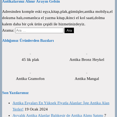
Antikalarınız Alınır Arayın Gelsin
Adresinden komple eski eşya,kitap,plak,gümüşler,antika mobilya,el
dokuma halı,osmanlıca el yazma kitap,ikinci el kol saati,dolma
kalem daha bir çok ürün çeşidi ile hizmetinizdeyiz.
Arama:
Aldığımız Ürünlerden Bazıları
45 lik plak
Antika Bronz Heykel
Antika Gramofon
Antika Mangal
Son Yazılarımız
Antika Eşyaları En Yüksek Fiyatla Alanlar: İşte Antika Alan
Yerler!
19 Ocak 2024
Ayvalık Antika Alanlar Balıkesir de Antika Alımı Satımı
7