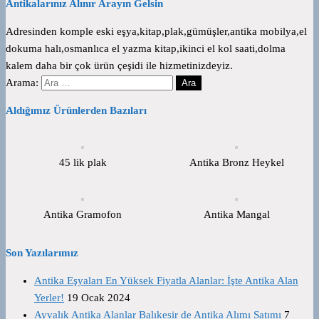
Antikalarınız Alınır Arayın Gelsin
Adresinden komple eski eşya,kitap,plak,gümüşler,antika mobilya,el
dokuma halı,osmanlıca el yazma kitap,ikinci el kol saati,dolma
kalem daha bir çok ürün çeşidi ile hizmetinizdeyiz.
Arama:
Aldığımız Ürünlerden Bazıları
45 lik plak
Antika Bronz Heykel
Antika Gramofon
Antika Mangal
Son Yazılarımız
Antika Eşyaları En Yüksek Fiyatla Alanlar: İşte Antika Alan
Yerler!
19 Ocak 2024
Ayvalık Antika Alanlar Balıkesir de Antika Alımı Satımı
7