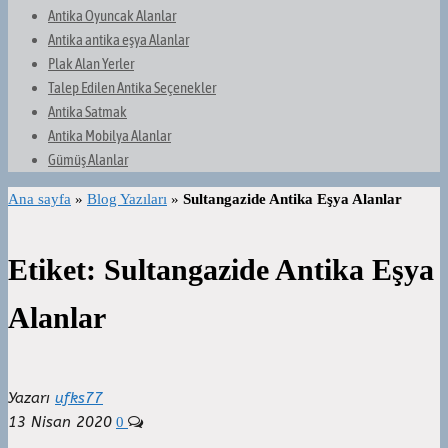
Antika Oyuncak Alanlar
Antika antika eşya Alanlar
Plak Alan Yerler
Talep Edilen Antika Seçenekler
Antika Satmak
Antika Mobilya Alanlar
Gümüş Alanlar
Ana sayfa
»
Blog Yazıları
»
Sultangazide Antika Eşya Alanlar
Etiket:
Sultangazide Antika Eşya
Alanlar
Yazarı
ufks77
13 Nisan 2020
0