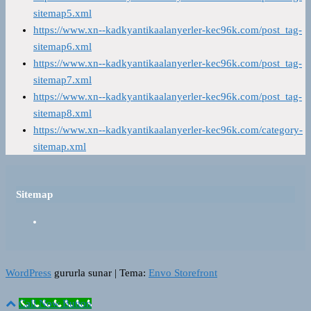
sitemap5.xml
https://www.xn--kadkyantikaalanyerler-kec96k.com/post_tag-
sitemap6.xml
https://www.xn--kadkyantikaalanyerler-kec96k.com/post_tag-
sitemap7.xml
https://www.xn--kadkyantikaalanyerler-kec96k.com/post_tag-
sitemap8.xml
https://www.xn--kadkyantikaalanyerler-kec96k.com/category-
sitemap.xml
Sitemap
WordPress
gururla sunar
|
Tema:
Envo Storefront
Call Now Button