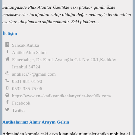
Sultangazide Plak Alanlar Özellikle eski plaklar günümüzde
müzikseverler tarafından sahip olduğu değer nedeniyle tercih edilen
eserlere ulaşılmasını sağlamaktadır. Eski plakları…
İletişim
Sancak Antika
Antika Alım Satım
Fenerbahçe, Dr. Faruk Ayanoğlu Cd. No: 20/1,Kadıköy
İstanbul 34724
antikaci77@gmail.com
0531 981 01 90
0532 335 75 06
https://www.xn--kadkyantikaalanyerler-kec96k.com/
Facebook
Twitter
Antikalarınız Alınır Arayın Gelsin
Adresinden komple eski eşya,kitap,plak,gümüşler,antika mobilya,el