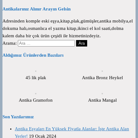
Antikalarınız Alınır Arayın Gelsin
Adresinden komple eski eşya,kitap,plak,gümüşler,antika mobilya,el
dokuma halı,osmanlıca el yazma kitap,ikinci el kol saati,dolma
kalem daha bir çok ürün çeşidi ile hizmetinizdeyiz.
Arama:
Aldığımız Ürünlerden Bazıları
45 lik plak
Antika Bronz Heykel
Antika Gramofon
Antika Mangal
Son Yazılarımız
Antika Eşyaları En Yüksek Fiyatla Alanlar: İşte Antika Alan
Yerler!
19 Ocak 2024