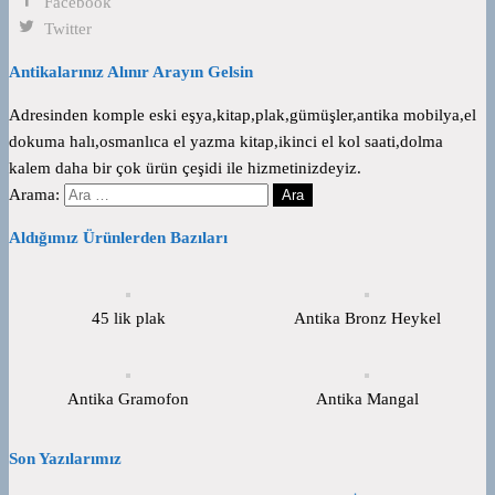
Facebook
Twitter
Antikalarınız Alınır Arayın Gelsin
Adresinden komple eski eşya,kitap,plak,gümüşler,antika mobilya,el
dokuma halı,osmanlıca el yazma kitap,ikinci el kol saati,dolma
kalem daha bir çok ürün çeşidi ile hizmetinizdeyiz.
Arama:
Aldığımız Ürünlerden Bazıları
45 lik plak
Antika Bronz Heykel
Antika Gramofon
Antika Mangal
Son Yazılarımız