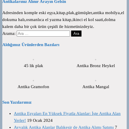
Antikalarınız Alınır Arayın Gelsin
Adresinden komple eski eşya,kitap,plak,gümüşler,antika mobilya,el
dokuma halı,osmanlıca el yazma kitap,ikinci el kol saati,dolma
kalem daha bir çok ürün çeşidi ile hizmetinizdeyiz.
Arama:
Aldığımız Ürünlerden Bazıları
45 lik plak
Antika Bronz Heykel
Antika Gramofon
Antika Mangal
Son Yazılarımız
Antika Eşyaları En Yüksek Fiyatla Alanlar: İşte Antika Alan
Yerler!
19 Ocak 2024
Ayvalık Antika Alanlar Balıkesir de Antika Alımı Satımı
7