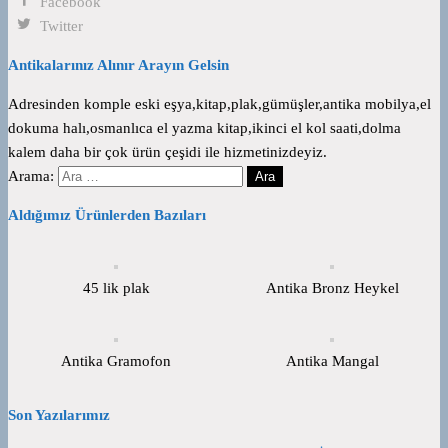
Facebook
Twitter
Antikalarınız Alınır Arayın Gelsin
Adresinden komple eski eşya,kitap,plak,gümüşler,antika mobilya,el
dokuma halı,osmanlıca el yazma kitap,ikinci el kol saati,dolma
kalem daha bir çok ürün çeşidi ile hizmetinizdeyiz.
Arama:
Aldığımız Ürünlerden Bazıları
45 lik plak
Antika Bronz Heykel
Antika Gramofon
Antika Mangal
Son Yazılarımız