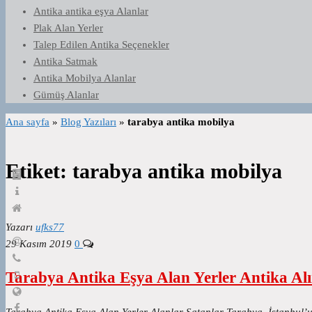
Antika antika eşya Alanlar
Plak Alan Yerler
Talep Edilen Antika Seçenekler
Antika Satmak
Antika Mobilya Alanlar
Gümüş Alanlar
Ana sayfa
»
Blog Yazıları
»
tarabya antika mobilya
Etiket:
tarabya antika mobilya
Yazarı
ufks77
29 Kasım 2019
0
Tarabya Antika Eşya Alan Yerler Antika Al
Tarabya Antika Eşya Alan Yerler Alanlar Satanlar Tarabya, İstanbul’un