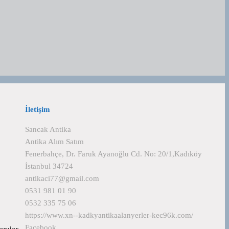
İletişim
Sancak Antika
Antika Alım Satım
Fenerbahçe, Dr. Faruk Ayanoğlu Cd. No: 20/1,Kadıköy
İstanbul 34724
antikaci77@gmail.com
0531 981 01 90
0532 335 75 06
https://www.xn--kadkyantikaalanyerler-kec96k.com/
Facebook
yapılar…