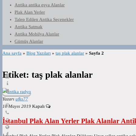
Antika antika eşya Alanlar
Plak Alan Yerler
Talep Edilen Antika Seçenekler
Antika Satmak
Antika Mobilya Alanlar
Gümüş Alanlar
Ana sayfa
»
Blog Yazıları
»
taş plak alanlar
»
Sayfa 2
Etiket:
taş plak alanlar
Yazarı
ufks77
10 Mayıs 2019
Kapalı
İstanbul Plak Alan Yerler Plak Alanlar Anti
İstanbul Plak Alan Yerler Plak Alanlar Dükkanı Uzun yıllar antika se