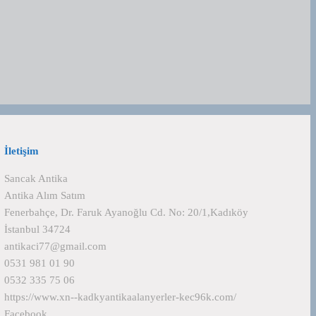
İletişim
Sancak Antika
Antika Alım Satım
Fenerbahçe, Dr. Faruk Ayanoğlu Cd. No: 20/1,Kadıköy
İstanbul 34724
antikaci77@gmail.com
0531 981 01 90
0532 335 75 06
https://www.xn--kadkyantikaalanyerler-kec96k.com/
Facebook
…