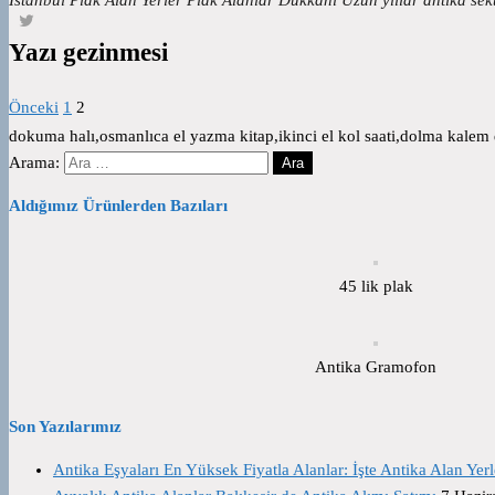
Yazı gezinmesi
Önceki
1
2
dokuma halı,osmanlıca el yazma kitap,ikinci el kol saati,dolma kalem d
Arama:
Aldığımız Ürünlerden Bazıları
45 lik plak
Antika Gramofon
Son Yazılarımız
Antika Eşyaları En Yüksek Fiyatla Alanlar: İşte Antika Alan Yerl