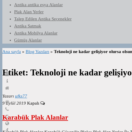
Antika antika eşya Alanlar
Plak Alan Yerler
Talep Edilen Antika Seçenekler
Antika Satmak
Antika Mobilya Alanlar
Gümüş Alanlar
Ana sayfa
»
Blog Yazıları
»
Teknoloji ne kadar gelişiyor olursa olsu
Etiket:
Teknoloji ne kadar gelişiyo
Yazarı
ufks77
9 Eylül 2019
Kapalı
Karabük Plak Alanlar
Karabük Plak Alanlar Karabük Güvenilir Plakçı Plak Alan Yerler İle T