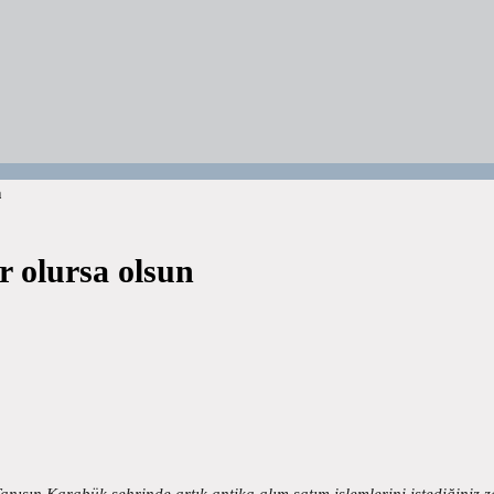
n
r olursa olsun
anışın Karabük şehrinde artık antika alım satım işlemlerini istediğini