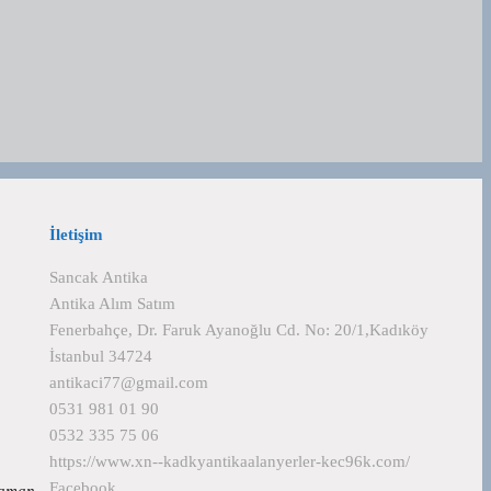
İletişim
Sancak Antika
Antika Alım Satım
Fenerbahçe, Dr. Faruk Ayanoğlu Cd. No: 20/1,Kadıköy
İstanbul 34724
antikaci77@gmail.com
0531 981 01 90
0532 335 75 06
https://www.xn--kadkyantikaalanyerler-kec96k.com/
Facebook
z zaman…