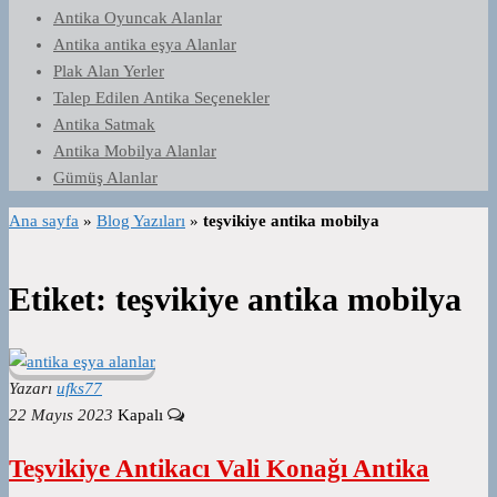
Antika Oyuncak Alanlar
Antika antika eşya Alanlar
Plak Alan Yerler
Talep Edilen Antika Seçenekler
Antika Satmak
Antika Mobilya Alanlar
Gümüş Alanlar
Ana sayfa
»
Blog Yazıları
»
teşvikiye antika mobilya
Etiket:
teşvikiye antika mobilya
Yazarı
ufks77
22 Mayıs 2023
Kapalı
Teşvikiye Antikacı Vali Konağı Antika