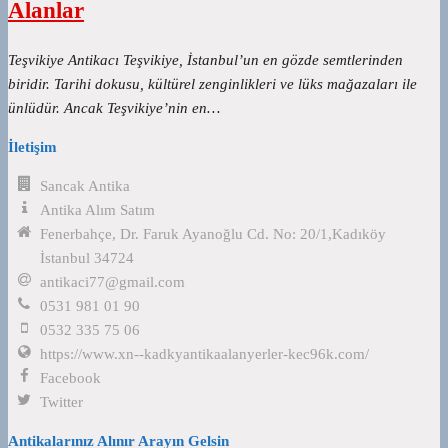
Alanlar
Teşvikiye Antikacı Teşvikiye, İstanbul’un en gözde semtlerinden
biridir. Tarihi dokusu, kültürel zenginlikleri ve lüks mağazaları ile
ünlüdür. Ancak Teşvikiye’nin en…
İletişim
Sancak Antika
Antika Alım Satım
Fenerbahçe, Dr. Faruk Ayanoğlu Cd. No: 20/1,Kadıköy
İstanbul 34724
antikaci77@gmail.com
0531 981 01 90
0532 335 75 06
https://www.xn--kadkyantikaalanyerler-kec96k.com/
Facebook
Twitter
Antikalarınız Alınır Arayın Gelsin