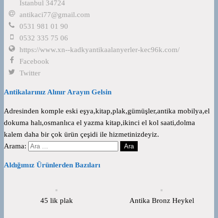
İstanbul 34724
antikaci77@gmail.com
0531 981 01 90
0532 335 75 06
https://www.xn--kadkyantikaalanyerler-kec96k.com/
Facebook
Twitter
Antikalarınız Alınır Arayın Gelsin
Adresinden komple eski eşya,kitap,plak,gümüşler,antika mobilya,el
dokuma halı,osmanlıca el yazma kitap,ikinci el kol saati,dolma
kalem daha bir çok ürün çeşidi ile hizmetinizdeyiz.
Arama:
Aldığımız Ürünlerden Bazıları
45 lik plak
Antika Bronz Heykel