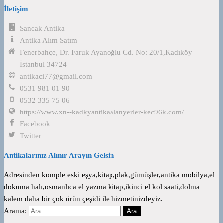
İletişim
Sancak Antika
Antika Alım Satım
Fenerbahçe, Dr. Faruk Ayanoğlu Cd. No: 20/1,Kadıköy
İstanbul 34724
antikaci77@gmail.com
0531 981 01 90
0532 335 75 06
https://www.xn--kadkyantikaalanyerler-kec96k.com/
Facebook
Twitter
Antikalarınız Alınır Arayın Gelsin
Adresinden komple eski eşya,kitap,plak,gümüşler,antika mobilya,el
dokuma halı,osmanlıca el yazma kitap,ikinci el kol saati,dolma
kalem daha bir çok ürün çeşidi ile hizmetinizdeyiz.
Arama: