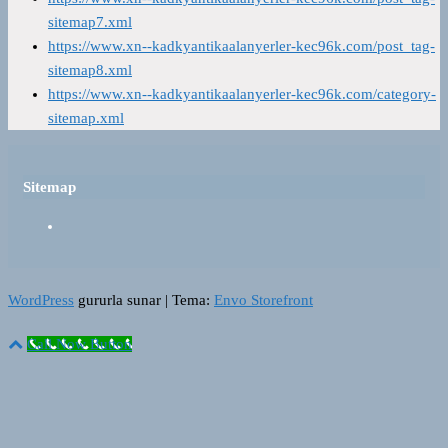
sitemap7.xml
https://www.xn--kadkyantikaalanyerler-kec96k.com/post_tag-
sitemap8.xml
https://www.xn--kadkyantikaalanyerler-kec96k.com/category-
sitemap.xml
Sitemap
WordPress
gururla sunar
|
Tema:
Envo Storefront
Call Now Button