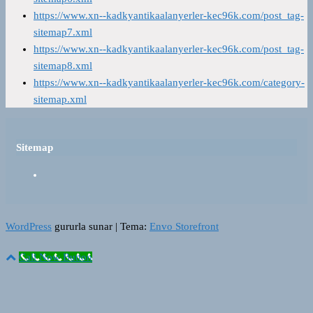
https://www.xn--kadkyantikaalanyerler-kec96k.com/post_tag-
sitemap7.xml
https://www.xn--kadkyantikaalanyerler-kec96k.com/post_tag-
sitemap8.xml
https://www.xn--kadkyantikaalanyerler-kec96k.com/category-
sitemap.xml
Sitemap
WordPress
gururla sunar
|
Tema:
Envo Storefront
Call Now Button