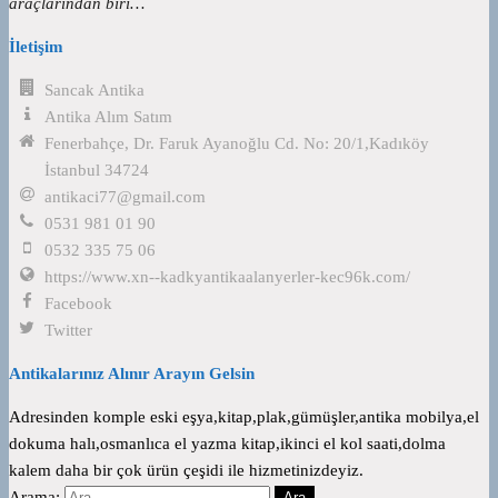
araçlarından biri…
İletişim
Sancak Antika
Antika Alım Satım
Fenerbahçe, Dr. Faruk Ayanoğlu Cd. No: 20/1,Kadıköy
İstanbul 34724
antikaci77@gmail.com
0531 981 01 90
0532 335 75 06
https://www.xn--kadkyantikaalanyerler-kec96k.com/
Facebook
Twitter
Antikalarınız Alınır Arayın Gelsin
Adresinden komple eski eşya,kitap,plak,gümüşler,antika mobilya,el
dokuma halı,osmanlıca el yazma kitap,ikinci el kol saati,dolma
kalem daha bir çok ürün çeşidi ile hizmetinizdeyiz.
Arama: