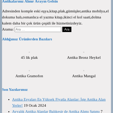
Antikalarınız Alınır Arayın Gelsin
Adresinden komple eski eşya,kitap,plak,gümüşler,antika mobilya,el
dokuma halı,osmanlıca el yazma kitap,ikinci el kol saati,dolma
kalem daha bir çok ürün çeşidi ile hizmetinizdeyiz.
Arama:
Aldığımız Ürünlerden Bazıları
45 lik plak
Antika Bronz Heykel
Antika Gramofon
Antika Mangal
Son Yazılarımız
Antika Eşyaları En Yüksek Fiyatla Alanlar: İşte Antika Alan
Yerler!
19 Ocak 2024
Ayvalık Antika Alanlar Balıkesir de Antika Alımı Satımı
7