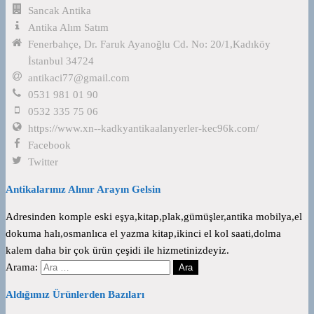
Sancak Antika
Antika Alım Satım
Fenerbahçe, Dr. Faruk Ayanoğlu Cd. No: 20/1,Kadıköy
İstanbul 34724
antikaci77@gmail.com
0531 981 01 90
0532 335 75 06
https://www.xn--kadkyantikaalanyerler-kec96k.com/
Facebook
Twitter
Antikalarınız Alınır Arayın Gelsin
Adresinden komple eski eşya,kitap,plak,gümüşler,antika mobilya,el
dokuma halı,osmanlıca el yazma kitap,ikinci el kol saati,dolma
kalem daha bir çok ürün çeşidi ile hizmetinizdeyiz.
Arama:
Aldığımız Ürünlerden Bazıları