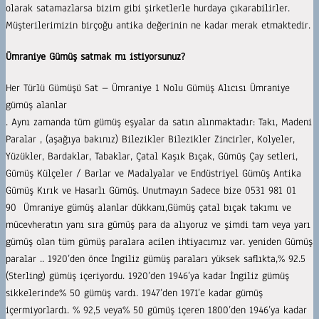
olarak satamazlarsa bizim gibi şirketlerle hurdaya çıkarabilirler.
Müşterilerimizin birçoğu antika değerinin ne kadar merak etmaktedir.
Ümraniye Gümüş satmak mı istiyorsunuz?
Her Türlü Gümüşü Sat – Ümraniye 1 Nolu Gümüş Alıcısı Ümraniye
gümüş alanlar
. Aynı zamanda tüm gümüş eşyalar da satın alınmaktadır: Takı, Madeni
Paralar , (aşağıya bakınız) Bilezikler Bilezikler Zincirler, Kolyeler,
Yüzükler, Bardaklar, Tabaklar, Çatal Kaşık Bıçak, Gümüş Çay setleri,
Gümüş Külçeler / Barlar ve Madalyalar ve Endüstriyel Gümüş Antika
Gümüş Kırık ve Hasarlı Gümüş. Unutmayın Sadece bize 0531 981 01
90 Ümraniye gümüş alanlar dükkanı,Gümüş çatal bıçak takımı ve
mücevheratın yanı sıra gümüş para da alıyoruz ve şimdi tam veya yarı
gümüş olan tüm gümüş paralara acilen ihtiyacımız var. yeniden Gümüş
paralar .. 1920’den önce İngiliz gümüş paraları yüksek saflıkta,% 92.5
(Sterling) gümüş içeriyordu. 1920’den 1946’ya kadar İngiliz gümüş
sikkelerinde% 50 gümüş vardı. 1947’den 1971’e kadar gümüş
içermiyorlardı. % 92,5 veya% 50 gümüş içeren 1800’den 1946’ya kadar