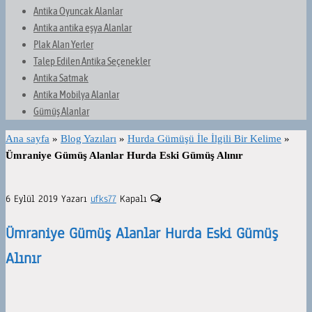
Antika Oyuncak Alanlar
Antika antika eşya Alanlar
Plak Alan Yerler
Talep Edilen Antika Seçenekler
Antika Satmak
Antika Mobilya Alanlar
Gümüş Alanlar
Ana sayfa
»
Blog Yazıları
»
Hurda Gümüşü İle İlgili Bir Kelime
»
Ümraniye Gümüş Alanlar Hurda Eski Gümüş Alınır
6 Eylül 2019
Yazarı
ufks77
Kapalı
Ümraniye Gümüş Alanlar Hurda Eski Gümüş
Alınır