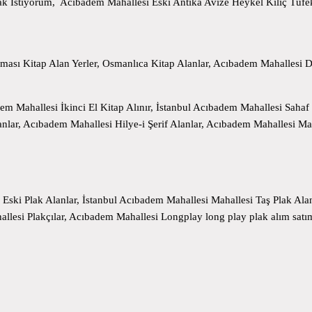
ak İstiyorum, Acıbadem Mahallesi Eski Antika Avize Heykel Kılıç Tüf
ası Kitap Alan Yerler, Osmanlıca Kitap Alanlar, Acıbadem Mahallesi Di
em Mahallesi İkinci El Kitap Alınır, İstanbul Acıbadem Mahallesi Sahaf
nlar, Acıbadem Mahallesi Hilye-i Şerif Alanlar, Acıbadem Mahallesi Ma
Eski Plak Alanlar, İstanbul Acıbadem Mahallesi Mahallesi Taş Plak Ala
lesi Plakçılar, Acıbadem Mahallesi Longplay long play plak alım satı