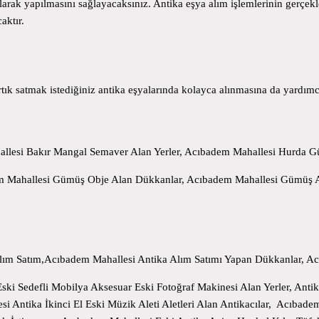
 olarak yapılmasını sağlayacaksınız. Antika eşya alım işlemlerinin gerç
aktır.
ık satmak istediğiniz antika eşyalarında kolayca alınmasına da yardımc
llesi Bakır Mangal Semaver Alan Yerler, Acıbadem Mahallesi Hurda Gü
 Mahallesi Gümüş Obje Alan Dükkanlar, Acıbadem Mahallesi Gümüş Ala
lım Satım,Acıbadem Mahallesi Antika Alım Satımı Yapan Dükkanlar, Ac
ski Sedefli Mobilya Aksesuar Eski Fotoğraf Makinesi Alan Yerler, Ant
si Antika İkinci El Eski Müzik Aleti Aletleri Alan Antikacılar, Acıbad