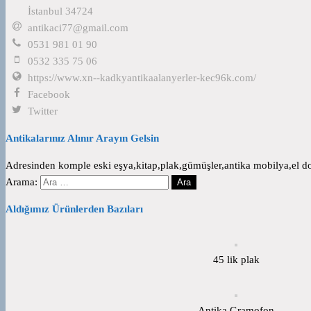
İstanbul 34724
antikaci77@gmail.com
0531 981 01 90
0532 335 75 06
https://www.xn--kadkyantikaalanyerler-kec96k.com/
Facebook
Twitter
Antikalarınız Alınır Arayın Gelsin
Adresinden komple eski eşya,kitap,plak,gümüşler,antika mobilya,el dok
Arama:
Aldığımız Ürünlerden Bazıları
45 lik plak
Antika Gramofon