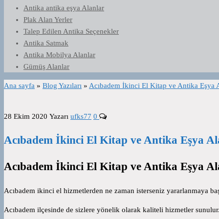
Antika antika eşya Alanlar
Plak Alan Yerler
Talep Edilen Antika Seçenekler
Antika Satmak
Antika Mobilya Alanlar
Gümüş Alanlar
Ana sayfa
»
Blog Yazıları
»
Acıbadem İkinci El Kitap ve Antika Eşya 
28 Ekim 2020
Yazarı
ufks77
0
Acıbadem İkinci El Kitap ve Antika Eşya Al
Acıbadem İkinci El Kitap ve Antika Eşya Al
Acıbadem ikinci el hizmetlerden ne zaman isterseniz yararlanmaya başl
Acıbadem ilçesinde de sizlere yönelik olarak kaliteli hizmetler sunu