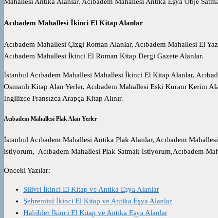
Mahallesi Antika Alanlar. Acıbadem Mahallesi Antika Eşya Obje Satm
Acıbadem Mahallesi İkinci El Kitap Alanlar
Acıbadem Mahallesi Çizgi Roman Alanlar, Acıbadem Mahallesi El Yazm
Acıbadem Mahallesi İkinci El Roman Kitap Dergi Gazete Alanlar.
İstanbul Acıbadem Mahallesi Mahallesi İkinci El Kitap Alanlar, Acıbad
Osmanlı Kitap Alan Yerler, Acıbadem Mahallesi Eski Kuranı Kerim Ala
İngilizce Fransızca Arapça Kitap Alınır.
Acıbadem Mahallesi Plak Alan Yerler
İstanbul Acıbadem Mahallesi Antika Plak Alanlar, Acıbadem Mahallesi 
istiyorum, Acıbadem Mahallesi Plak Satmak İstiyorum,Acıbadem Mahal
Önceki Yazılar:
Silivri İkinci El Kitap ve Antika Eşya Alanlar
Şehremini İkinci El Kitap ve Antika Eşya Alanlar
Habibler İkinci El Kitap ve Antika Eşya Alanlar