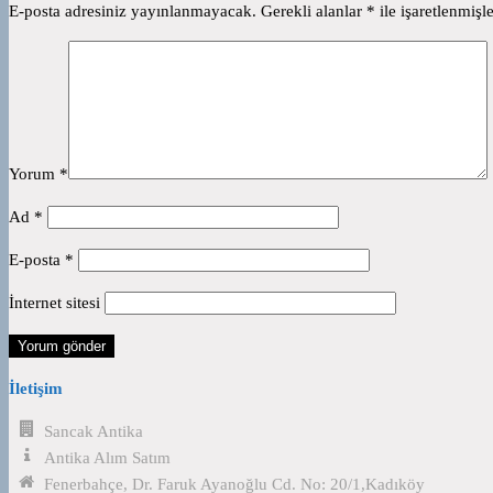
E-posta adresiniz yayınlanmayacak.
Gerekli alanlar
*
ile işaretlenmişle
Yorum
*
Ad
*
E-posta
*
İnternet sitesi
İletişim
Sancak Antika
Antika Alım Satım
Fenerbahçe, Dr. Faruk Ayanoğlu Cd. No: 20/1,Kadıköy