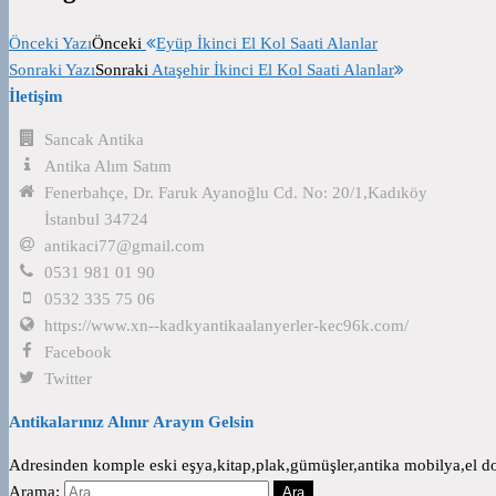
Önceki Yazı
Önceki
Eyüp İkinci El Kol Saati Alanlar
Sonraki Yazı
Sonraki
Ataşehir İkinci El Kol Saati Alanlar
İletişim
Sancak Antika
Antika Alım Satım
Fenerbahçe, Dr. Faruk Ayanoğlu Cd. No: 20/1,Kadıköy
İstanbul 34724
antikaci77@gmail.com
0531 981 01 90
0532 335 75 06
https://www.xn--kadkyantikaalanyerler-kec96k.com/
Facebook
Twitter
Antikalarınız Alınır Arayın Gelsin
Adresinden komple eski eşya,kitap,plak,gümüşler,antika mobilya,el dok
Arama: