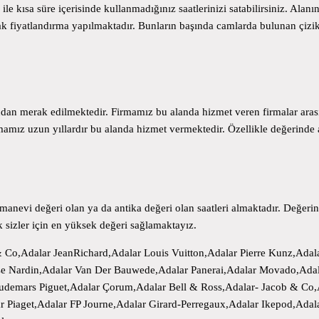
ile kısa süre içerisinde kullanmadığınız saatlerinizi satabilirsiniz. Ala
ınarak fiyatlandırma yapılmaktadır. Bunların başında camlarda bulunan çi
ından merak edilmektedir. Firmamız bu alanda hizmet veren firmalar arasın
mız uzun yıllardır bu alanda hizmet vermektedir. Özellikle değerinde 
 manevi değeri olan ya da antika değeri olan saatleri almaktadır. Değerin
ek sizler için en yüksek değeri sağlamaktayız.
 Co,Adalar JeanRichard,Adalar Louis Vuitton,Adalar Pierre Kunz,Adal
sse Nardin,Adalar Van Der Bauwede,Adalar Panerai,Adalar Movado,Adala
rAudemars Piguet,Adalar Çorum,Adalar Bell & Ross,Adalar- Jacob & C
r Piaget,Adalar FP Journe,Adalar Girard-Perregaux,Adalar Ikepod,Ada