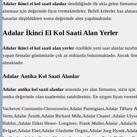
Adalar ikinci el kol saati alanlar
denildiğinde ilk akla gelen firmamız 
alınması için değerinde fiyat vermektedirler. Belirli kriterler baz al
hasarlar düşüldükten sonra değerinde alım yapılmaktadır.
Adalar
İkinci El Kol Saati Alan Yerler
Adalar ikinci el kol saati alan yerler
özellikle yeni saat alanlar taraf
yapan firmalar günümüzde çok az miktarda bulunmaktadır. Ancak firma
almaktadır.
Adalar Antika Kol Saati Alanlar
Adalar antika kol saati alanlar
arasında yer alan firmamız, sizin için
antika değerinde olan saatlerinizi satabilirsiniz. En uygun fiyatı verer
Vacheron Constantin-Chronoswiss,Adalar Parmigiani,Adalar Tiffany &
Vertu,Adalar Zenith,Adalar Richard Mille,Adalar Chanel ,Adalar Uly
Hublot.,Adalar Etiket Heuer- Longines- Frank Muller,Adalar ,Adala
Bvlgari,Adalar Ebel,Adalar Glashutte Özgün,Adalar Jorg Hysek,Adala