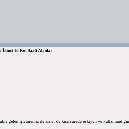
 İkinci El Kol Saati Alanlar
akla gelen işletmemiz ile sizler de kısa sürede eskiyen ve kullanmadığınız