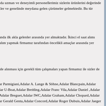
nında uzman ve deneyimli personellerimiz sizlerin ürünlerini değerinde
zikler ve genelinde meydana gelen çürümeler gelmektedir. Bu tür
da ilk akla gelenler arasında yer almaktadır. İkinci el saat alımı
alım yapmak firmamız tarafından öncelikli amaçlar arasında yer
de alınması için gerekli tüm çalışmaları yapan firmamız ile sizler de
ar Parmigiani,Adalar A. Lange & Söhne,Adalar Blancpain,Adalar
r U-Boat,Adalar Breitling,Adalar Franc Vila,Adalar Daniel ,Adalar
o,Adalar Breguet,Adalar IWC,Adalar Graham,Adalar Chopard,Adalar
lar Gerald Genta,Adalar Concord,Adalar Roger Dubuis,Adalar Jaeger