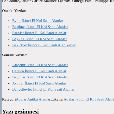
Le-Coultre,Adalar Cartier-Maurice Lacroix- Omega-Patek Phillippe-R
Önceki Yazılar:
Eyüp İkinci El Kol Saati Alanlar
Beşiktaş İkinci El Kol Saati Alanlar
Esenler İkinci El Kol Saati Alanlar
Beykoz İkinci El Kol Saati Alanlar
Bakırköy İkinci El Kol Saati Alan Yerler
Sonraki Yazılar:
Ataşehir İkinci El Kol Saati Alanlar
Çatalca İkinci El Kol Saati Alanlar
Bağcılar İkinci El Kol Saati Alanlar
Avcılar İkinci El Kol Saati Alanlar
Bahçelievler İkinci El Kol Saati Alanlar
Kategori
Adalar Antika Alanlar
Etiketler
Adalar İkinci El Kol Saati Alanl
Yazı gezinmesi