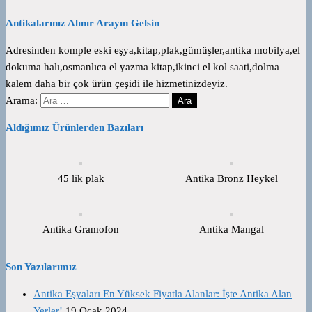
Antikalarınız Alınır Arayın Gelsin
Adresinden komple eski eşya,kitap,plak,gümüşler,antika mobilya,el
dokuma halı,osmanlıca el yazma kitap,ikinci el kol saati,dolma
kalem daha bir çok ürün çeşidi ile hizmetinizdeyiz.
Arama:
Aldığımız Ürünlerden Bazıları
45 lik plak
Antika Bronz Heykel
Antika Gramofon
Antika Mangal
Son Yazılarımız
Antika Eşyaları En Yüksek Fiyatla Alanlar: İşte Antika Alan
Yerler!
19 Ocak 2024