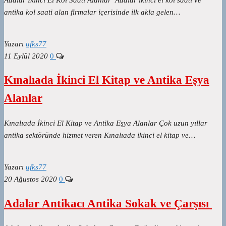
antika kol saati alan firmalar içerisinde ilk akla gelen…
Yazarı
ufks77
11 Eylül 2020
0
Kınalıada İkinci El Kitap ve Antika Eşya
Alanlar
Kınalıada İkinci El Kitap ve Antika Eşya Alanlar Çok uzun yıllar
antika sektöründe hizmet veren Kınalıada ikinci el kitap ve…
Yazarı
ufks77
20 Ağustos 2020
0
Adalar Antikacı Antika Sokak ve Çarşısı