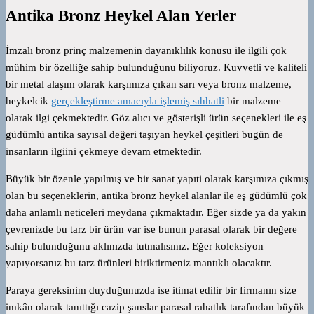
Antika Bronz Heykel Alan Yerler
İmzalı bronz prinç malzemenin dayanıklılık konusu ile ilgili çok
mühim bir özelliğe sahip bulunduğunu biliyoruz. Kuvvetli ve kaliteli
bir metal alaşım olarak karşımıza çıkan sarı veya bronz malzeme,
heykelcik
gerçekleştirme amacıyla işlemiş sıhhatli
bir malzeme
olarak ilgi çekmektedir. Göz alıcı ve gösterişli ürün seçenekleri ile eş
güdümlü antika sayısal değeri taşıyan heykel çeşitleri bugün de
insanların ilgiini çekmeye devam etmektedir.
Büyük bir özenle yapılmış ve bir sanat yapıti olarak karşımıza çıkmış
olan bu seçeneklerin, antika bronz heykel alanlar ile eş güdümlü çok
daha anlamlı neticeleri meydana çıkmaktadır. Eğer sizde ya da yakın
çevrenizde bu tarz bir ürün var ise bunun parasal olarak bir değere
sahip bulunduğunu aklınızda tutmalısınız. Eğer koleksiyon
yapıyorsanız bu tarz ürünleri biriktirmeniz mantıklı olacaktır.
Paraya gereksinim duyduğunuzda ise itimat edilir bir firmanın size
imkân olarak tanıttığı cazip şanslar parasal rahatlık tarafından büyük