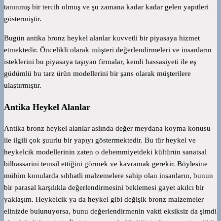
tanınmış bir tercih olmuş ve şu zamana kadar kadar gelen yapıtleri
göstermiştir.
Bugün antika bronz heykel alanlar kuvvetli bir piyasaya hizmet
etmektedir. Öncelikli olarak müşteri değerlendirmeleri ve insanların
isteklerini bu piyasaya taşıyan firmalar, kendi hassasiyeti ile eş
güdümlü bu tarz ürün modellerini bir şans olarak müşterilere
ulaştırmıştır.
Antika Heykel Alanlar
Antika bronz heykel alanlar aslında değer meydana koyma konusu
ile ilgili çok şuurlu bir yapıyı göstermektedir. Bu tür heykel ve
heykelcik modellerinin zaten o dehemmiyetdeki kültürün sanatsal
bilhassarini temsil ettiğini görmek ve kavramak gerekir. Böylesine
mühim konularda sıhhatli malzemelere sahip olan insanların, bunun
bir parasal karşılıkla değerlendirmesini beklemesi gayet akılcı bir
yaklaşım. Heykelcik ya da heykel gibi değişik bronz malzemeler
elinizde bulunuyorsa, bunu değerlendirmenin vakti eksiksiz da şimdi