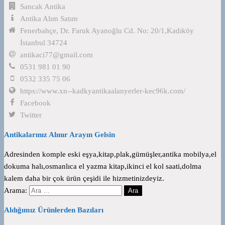
Sancak Antika
Antika Alım Satım
Fenerbahçe, Dr. Faruk Ayanoğlu Cd. No: 20/1,Kadıköy
İstanbul 34724
antikaci77@gmail.com
0531 981 01 90
0532 335 75 06
https://www.xn--kadkyantikaalanyerler-kec96k.com/
Facebook
Twitter
Antikalarınız Alınır Arayın Gelsin
Adresinden komple eski eşya,kitap,plak,gümüşler,antika mobilya,el
dokuma halı,osmanlıca el yazma kitap,ikinci el kol saati,dolma
kalem daha bir çok ürün çeşidi ile hizmetinizdeyiz.
Arama:
Aldığımız Ürünlerden Bazıları