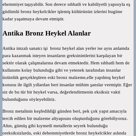
ehemmiyet taşıyabilir. Son derece sıhhatli ve kabiliyetli yapısıyla eş
güdümlü bronz heykelcikler işlemiş kültürünün izlerini bugüne
kadar yaşatmaya devam etmiştir.
Antika Bronz Heykel Alanlar
Antika imzalı sanatcı işi bronz heykel alan yerler ise aynı anlamda
para kazanmak isteyen insanların greksinimlerini karşılayan bir
sektör olarak çalışmalarına devam etmektedir. Hem sıhhatli hem de
kullanımı kolay bulunduğu gibi ve yetenek tarafından insanlar
üstünlük gerçekleştiren eski bronz malzeme,elle yapılmış heykel
konusu ile ilgili yıllardan beri insanlar mühim şanslar vermiştir. Eğer
siz de bu tür bir heykel varsa, değerlendirmenin eksiksiz vakti
bulunduğunu söyleyebiliriz.
Bronz metalinin keşfedildiği günden beri, pek çok yapıt amacıyla
tercih edilen bir malzeme altyapısını oluşturduğunu görebiliyoruz.
Altın, gümüş gibi kıymetli metallerin seyrek bulunduğu
oreksiksizlarda, eski dehemmiyetlerde bronz heykelcikler aslında