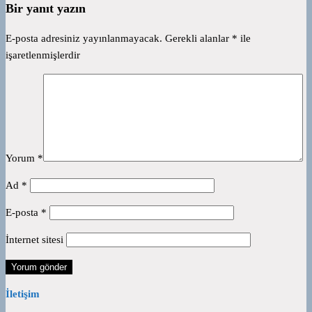
Bir yanıt yazın
E-posta adresiniz yayınlanmayacak.
Gerekli alanlar
*
ile
işaretlenmişlerdir
Yorum
*
Ad
*
E-posta
*
İnternet sitesi
İletişim