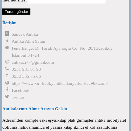
İletişim
Sancak Antika
Antika Alım Satım
Fenerbahçe, Dr. Faruk Ayanoğlu Cd. No: 20/1,Kadıköy
İstanbul 34724
antikaci77@gmail.com
0531 981 01 90
0532 335 75 06
https://www.xn--kadkyantikaalanyerler-kec96k.com/
Facebook
Twitter
Antikalarınız Alınır Arayın Gelsin
Adresinden komple eski eşya,kitap,plak,gümüşler,antika mobilya,el
dokuma halı,osmanlıca el yazma kitap,ikinci el kol saati,dolma