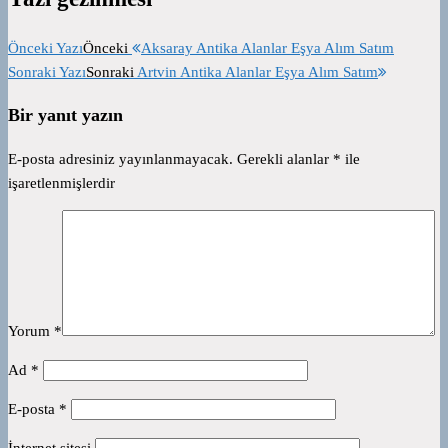
Önceki Yazı
Önceki
Aksaray Antika Alanlar Eşya Alım Satım
Sonraki Yazı
Sonraki
Artvin Antika Alanlar Eşya Alım Satım
Bir yanıt yazın
E-posta adresiniz yayınlanmayacak.
Gerekli alanlar
*
ile
işaretlenmişlerdir
Yorum
*
Ad
*
E-posta
*
İnternet sitesi