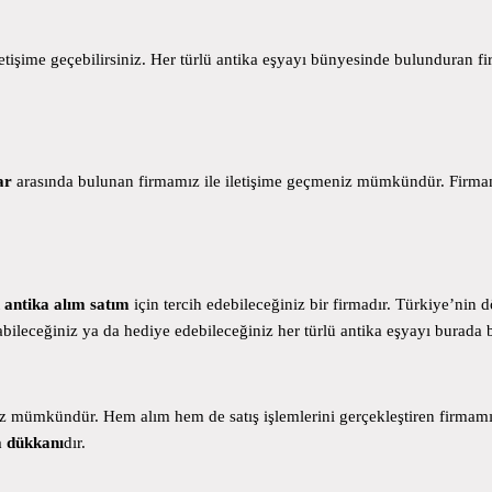
letişime geçebilirsiniz. Her türlü antika eşyayı bünyesinde bulunduran 
ar
arasında bulunan firmamız ile iletişime geçmeniz mümkündür. Firmamız
 antika alım satım
için tercih edebileceğiniz bir firmadır. Türkiye’nin 
bileceğiniz ya da hediye edebileceğiniz her türlü antika eşyayı burada bu
 mümkündür. Hem alım hem de satış işlemlerini gerçekleştiren firmamız, 
a
dükkanı
dır.