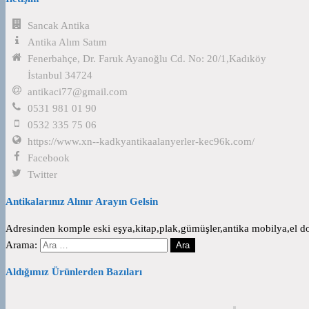
Sancak Antika
Antika Alım Satım
Fenerbahçe, Dr. Faruk Ayanoğlu Cd. No: 20/1,Kadıköy
İstanbul 34724
antikaci77@gmail.com
0531 981 01 90
0532 335 75 06
https://www.xn--kadkyantikaalanyerler-kec96k.com/
Facebook
Twitter
Antikalarınız Alınır Arayın Gelsin
Adresinden komple eski eşya,kitap,plak,gümüşler,antika mobilya,el dok
Arama:
Aldığımız Ürünlerden Bazıları