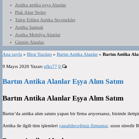
Antika antika eşya Alanlar
Plak Alan Yerler
Talep Edilen Antika Seçenekler
Antika Satmak
Antika Mobilya Alanlar
Gümüş Alanlar
Ana sayfa
»
Blog Yazıları
»
Bartın Antika Alanlar
»
Bartın Antika Al
9 Mayıs 2020
Yazarı
ufks77
0
Bartın Antika Alanlar Eşya Alım Satım
Bartın Antika Alanlar Eşya Alım Satım
Bartın’da antika alım satımı yapan bir firma arıyorsanız, bizimle iletişi
Antika ile ilgili tüm işlemleri
yapabileceğiniz firmamız,
uzun süredir Ba