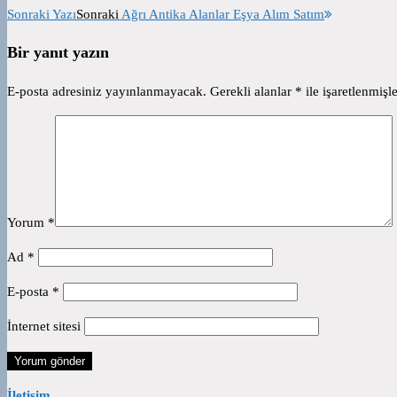
Sonraki Yazı
Sonraki
Ağrı Antika Alanlar Eşya Alım Satım
Bir yanıt yazın
E-posta adresiniz yayınlanmayacak.
Gerekli alanlar
*
ile işaretlenmişle
Yorum
*
Ad
*
E-posta
*
İnternet sitesi
İletişim