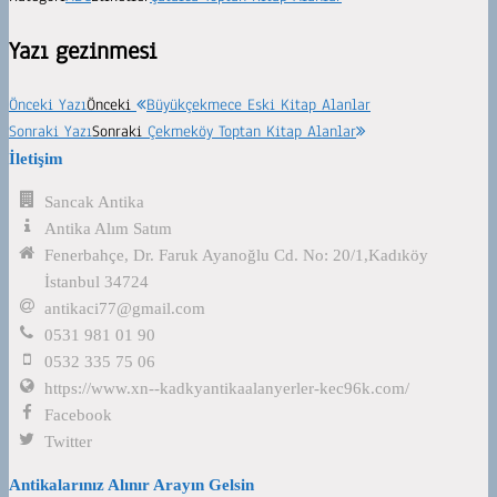
Yazı gezinmesi
Önceki Yazı
Önceki
Büyükçekmece Eski Kitap Alanlar
Sonraki Yazı
Sonraki
Çekmeköy Toptan Kitap Alanlar
İletişim
Sancak Antika
Antika Alım Satım
Fenerbahçe, Dr. Faruk Ayanoğlu Cd. No: 20/1,Kadıköy
İstanbul 34724
antikaci77@gmail.com
0531 981 01 90
0532 335 75 06
https://www.xn--kadkyantikaalanyerler-kec96k.com/
Facebook
Twitter
Antikalarınız Alınır Arayın Gelsin