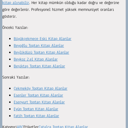
kitap alınabilir
. Her kitap mümkün olduğu kadar doğru ve değerine
göre değerlenir. Profesyonel hizmet yüksek memnuniyet oranları
gösterir.
Önceki Yazılar:
Büyükçekmece Eski Kitap Alanlar
Beyoğlu Toptan Kitap Alanlar
Beylikdüzü Toptan Kitap Alanlar
Beykoz 2.el Kitap Alanlar
Beşiktaş Toptan Kitap Alanlar
Sonraki Yazılar:
Çekmeköy Toptan Kitap Alanlar
Esenler Toptan Kitap Alanlar
Esenyurt Toptan Kitap Alanlar
Eyüp Toptan Kitap Alanlar
Fatih Toptan Kitap Alanlar
Kategori
ABC
Etiketler
Çatalca Toptan Kitap Alanlar