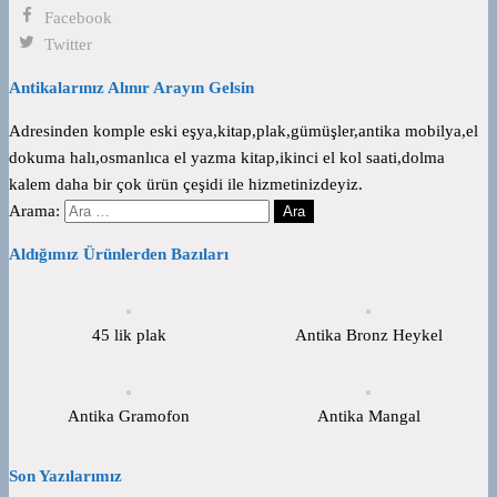
Facebook
Twitter
Antikalarınız Alınır Arayın Gelsin
Adresinden komple eski eşya,kitap,plak,gümüşler,antika mobilya,el
dokuma halı,osmanlıca el yazma kitap,ikinci el kol saati,dolma
kalem daha bir çok ürün çeşidi ile hizmetinizdeyiz.
Arama:
Aldığımız Ürünlerden Bazıları
45 lik plak
Antika Bronz Heykel
Antika Gramofon
Antika Mangal
Son Yazılarımız