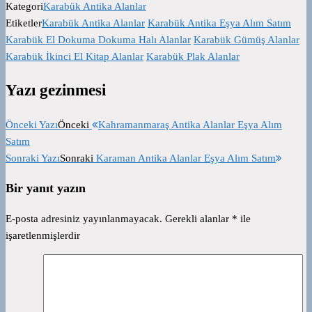
Kategori
Karabük Antika Alanlar
Etiketler
Karabük Antika Alanlar
Karabük Antika Eşya Alım Satım
Karabük El Dokuma Dokuma Halı Alanlar
Karabük Gümüş Alanlar
Karabük İkinci El Kitap Alanlar
Karabük Plak Alanlar
Yazı gezinmesi
Önceki Yazı
Önceki
Kahramanmaraş Antika Alanlar Eşya Alım
Satım
Sonraki Yazı
Sonraki
Karaman Antika Alanlar Eşya Alım Satım
Bir yanıt yazın
E-posta adresiniz yayınlanmayacak.
Gerekli alanlar
*
ile
işaretlenmişlerdir