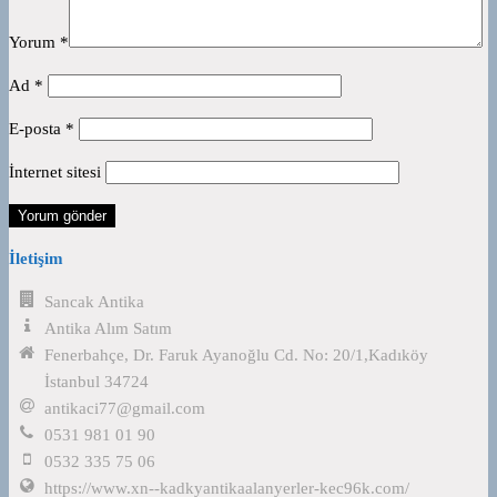
Yorum
*
Ad
*
E-posta
*
İnternet sitesi
İletişim
Sancak Antika
Antika Alım Satım
Fenerbahçe, Dr. Faruk Ayanoğlu Cd. No: 20/1,Kadıköy
İstanbul 34724
antikaci77@gmail.com
0531 981 01 90
0532 335 75 06
https://www.xn--kadkyantikaalanyerler-kec96k.com/