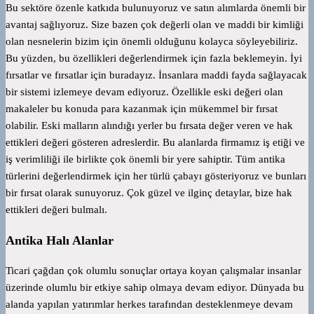
Bu sektöre özenle katkıda bulunuyoruz ve satın alımlarda önemli bir
avantaj sağlıyoruz. Size bazen çok değerli olan ve maddi bir kimliği
olan nesnelerin bizim için önemli olduğunu kolayca söyleyebiliriz.
Bu yüzden, bu özellikleri değerlendirmek için fazla beklemeyin. İyi
fırsatlar ve fırsatlar için buradayız. İnsanlara maddi fayda sağlayacak
bir sistemi izlemeye devam ediyoruz. Özellikle eski değeri olan
makaleler bu konuda para kazanmak için mükemmel bir fırsat
olabilir. Eski malların alındığı yerler bu fırsata değer veren ve hak
ettikleri değeri gösteren adreslerdir. Bu alanlarda firmamız iş etiği ve
iş verimliliği ile birlikte çok önemli bir yere sahiptir. Tüm antika
türlerini değerlendirmek için her türlü çabayı gösteriyoruz ve bunları
bir fırsat olarak sunuyoruz. Çok güzel ve ilginç detaylar, bize hak
ettikleri değeri bulmalı.
Antika Halı Alanlar
Ticari çağdan çok olumlu sonuçlar ortaya koyan çalışmalar insanlar
üzerinde olumlu bir etkiye sahip olmaya devam ediyor. Dünyada bu
alanda yapılan yatırımlar herkes tarafından desteklenmeye devam