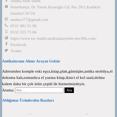
Antika Alım Satım
Fenerbahçe, Dr. Faruk Ayanoğlu Cd. No: 20/1,Kadıköy
İstanbul 34724
antikaci77@gmail.com
0531 981 01 90
0532 335 75 06
https://www.xn--kadkyantikaalanyerler-kec96k.com/
Facebook
Twitter
Antikalarınız Alınır Arayın Gelsin
Adresinden komple eski eşya,kitap,plak,gümüşler,antika mobilya,el
dokuma halı,osmanlıca el yazma kitap,ikinci el kol saati,dolma
kalem daha bir çok ürün çeşidi ile hizmetinizdeyiz.
Arama:
Aldığımız Ürünlerden Bazıları