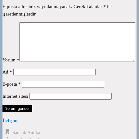
E-posta adresiniz yayınlanmayacak.
Gerekli alanlar
*
ile
işaretlenmişlerdir
Yorum
*
Ad
*
E-posta
*
İnternet sitesi
İletişim
Sancak Antika