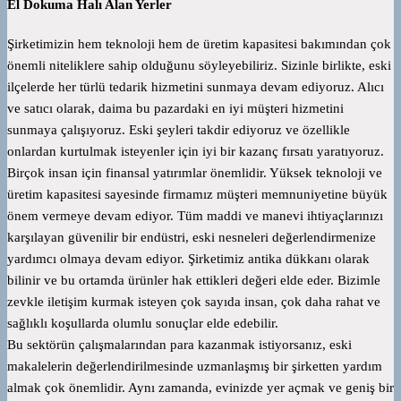
El Dokuma Halı Alan Yerler
Şirketimizin hem teknoloji hem de üretim kapasitesi bakımından çok
önemli niteliklere sahip olduğunu söyleyebiliriz. Sizinle birlikte, eski
ilçelerde her türlü tedarik hizmetini sunmaya devam ediyoruz. Alıcı
ve satıcı olarak, daima bu pazardaki en iyi müşteri hizmetini
sunmaya çalışıyoruz. Eski şeyleri takdir ediyoruz ve özellikle
onlardan kurtulmak isteyenler için iyi bir kazanç fırsatı yaratıyoruz.
Birçok insan için finansal yatırımlar önemlidir. Yüksek teknoloji ve
üretim kapasitesi sayesinde firmamız müşteri memnuniyetine büyük
önem vermeye devam ediyor. Tüm maddi ve manevi ihtiyaçlarınızı
karşılayan güvenilir bir endüstri, eski nesneleri değerlendirmenize
yardımcı olmaya devam ediyor. Şirketimiz antika dükkanı olarak
bilinir ve bu ortamda ürünler hak ettikleri değeri elde eder. Bizimle
zevkle iletişim kurmak isteyen çok sayıda insan, çok daha rahat ve
sağlıklı koşullarda olumlu sonuçlar elde edebilir.
Bu sektörün çalışmalarından para kazanmak istiyorsanız, eski
makalelerin değerlendirilmesinde uzmanlaşmış bir şirketten yardım
almak çok önemlidir. Aynı zamanda, evinizde yer açmak ve geniş bir