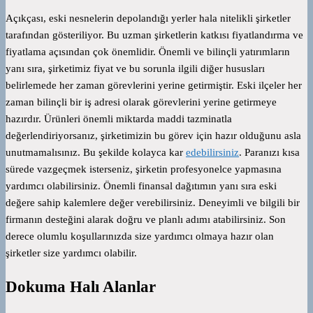
Açıkçası, eski nesnelerin depolandığı yerler hala nitelikli şirketler
tarafından gösteriliyor. Bu uzman şirketlerin katkısı fiyatlandırma ve
fiyatlama açısından çok önemlidir. Önemli ve bilinçli yatırımların
yanı sıra, şirketimiz fiyat ve bu sorunla ilgili diğer hususları
belirlemede her zaman görevlerini yerine getirmiştir. Eski ilçeler her
zaman bilinçli bir iş adresi olarak görevlerini yerine getirmeye
hazırdır. Ürünleri önemli miktarda maddi tazminatla
değerlendiriyorsanız, şirketimizin bu görev için hazır olduğunu asla
unutmamalısınız. Bu şekilde kolayca kar
edebilirsiniz
. Paranızı kısa
sürede vazgeçmek isterseniz, şirketin profesyonelce yapmasına
yardımcı olabilirsiniz. Önemli finansal dağıtımın yanı sıra eski
değere sahip kalemlere değer verebilirsiniz. Deneyimli ve bilgili bir
firmanın desteğini alarak doğru ve planlı adımı atabilirsiniz. Son
derece olumlu koşullarınızda size yardımcı olmaya hazır olan
şirketler size yardımcı olabilir.
Dokuma Halı Alanlar