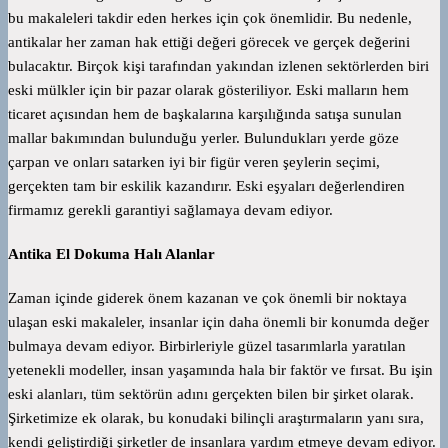
bu makaleleri takdir eden herkes için çok önemlidir. Bu nedenle,
antikalar her zaman hak ettiği değeri görecek ve gerçek değerini
bulacaktır. Birçok kişi tarafından yakından izlenen sektörlerden biri
eski mülkler için bir pazar olarak gösteriliyor. Eski malların hem
ticaret açısından hem de başkalarına karşılığında satışa sunulan
mallar bakımından bulunduğu yerler. Bulundukları yerde göze
çarpan ve onları satarken iyi bir figür veren şeylerin seçimi,
gerçekten tam bir eskilik kazandırır. Eski eşyaları değerlendiren
firmamız gerekli garantiyi sağlamaya devam ediyor.
Antika El Dokuma Halı Alanlar
Zaman içinde giderek önem kazanan ve çok önemli bir noktaya
ulaşan eski makaleler, insanlar için daha önemli bir konumda değer
bulmaya devam ediyor. Birbirleriyle güzel tasarımlarla yaratılan
yetenekli modeller, insan yaşamında hala bir faktör ve fırsat. Bu işin
eski alanları, tüm sektörün adını gerçekten bilen bir şirket olarak.
Şirketimize ek olarak, bu konudaki bilinçli araştırmaların yanı sıra,
kendi geliştirdiği şirketler de insanlara yardım etmeye devam ediyor.