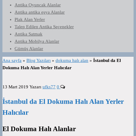
Antika Oyuncak Alanlar
Antika antika eşya Alanlar
Plak Alan Yerler
Talep Edilen Antika Seçenekler
Antika Satmak
Antika Mobilya Alanlar
Gümüş Alanlar
Ana sayfa
»
Blog Yazıları
»
dokuma halı alan
»
İstanbul da El
Dokuma Halı Alan Yerler Halıcılar
13 Mart 2019
Yazarı
ufks77
0
İstanbul da El Dokuma Halı Alan Yerler
Halıcılar
El Dokuma Halı Alanlar