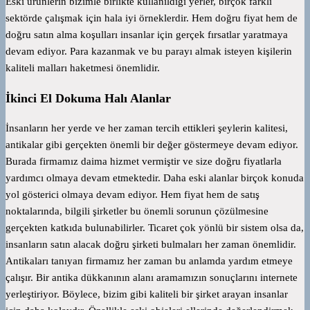
Eski ürünlerin bizimle birlikte kullanıldığı yerler, birçok farklı
sektörde çalışmak için hala iyi örneklerdir. Hem doğru fiyat hem de
doğru satın alma koşulları insanlar için gerçek fırsatlar yaratmaya
devam ediyor. Para kazanmak ve bu parayı almak isteyen kişilerin
kaliteli malları haketmesi önemlidir.
İkinci El Dokuma Halı Alanlar
İnsanların her yerde ve her zaman tercih ettikleri şeylerin kalitesi,
antikalar gibi gerçekten önemli bir değer göstermeye devam ediyor.
Burada firmamız daima hizmet vermiştir ve size doğru fiyatlarla
yardımcı olmaya devam etmektedir. Daha eski alanlar birçok konuda
yol gösterici olmaya devam ediyor. Hem fiyat hem de satış
noktalarında, bilgili şirketler bu önemli sorunun çözülmesine
gerçekten katkıda bulunabilirler. Ticaret çok yönlü bir sistem olsa da,
insanların satın alacak doğru şirketi bulmaları her zaman önemlidir.
Antikaları tanıyan firmamız her zaman bu anlamda yardım etmeye
çalışır. Bir antika dükkanının alanı aramamızın sonuçlarını internete
yerleştiriyor. Böylece, bizim gibi kaliteli bir şirket arayan insanlar