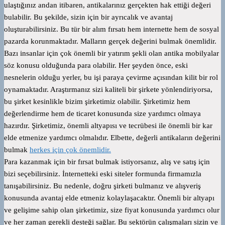
ulaştığınız andan itibaren, antikalarınız gerçekten hak ettiği değeri
bulabilir. Bu şekilde, sizin için bir ayrıcalık ve avantaj
oluşturabilirsiniz. Bu tür bir alım fırsatı hem internette hem de sosyal
pazarda korunmaktadır. Malların gerçek değerini bulmak önemlidir.
Bazı insanlar için çok önemli bir yatırım şekli olan antika mobilyalar
söz konusu olduğunda para olabilir. Her şeyden önce, eski
nesnelerin olduğu yerler, bu işi paraya çevirme açısından kilit bir rol
oynamaktadır. Araştırmanız sizi kaliteli bir şirkete yönlendiriyorsa,
bu şirket kesinlikle bizim şirketimiz olabilir. Şirketimiz hem
değerlendirme hem de ticaret konusunda size yardımcı olmaya
hazırdır. Şirketimiz, önemli altyapısı ve tecrübesi ile önemli bir kar
elde etmenize yardımcı olmalıdır. Elbette, değerli antikaların değerini
bulmak
herkes için çok önemlidir.
Para kazanmak için bir fırsat bulmak istiyorsanız, alış ve satış için
bizi seçebilirsiniz. İnternetteki eski siteler formunda firmamızla
tanışabilirsiniz. Bu nedenle, doğru şirketi bulmanız ve alışveriş
konusunda avantaj elde etmeniz kolaylaşacaktır. Önemli bir altyapı
ve gelişime sahip olan şirketimiz, size fiyat konusunda yardımcı olur
ve her zaman gerekli desteği sağlar. Bu sektörün çalışmaları sizin ve