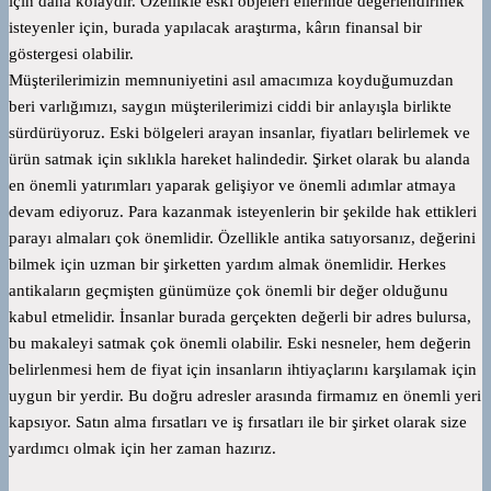
için daha kolaydır. Özellikle eski objeleri ellerinde değerlendirmek
isteyenler için, burada yapılacak araştırma, kârın finansal bir
göstergesi olabilir.
Müşterilerimizin memnuniyetini asıl amacımıza koyduğumuzdan
beri varlığımızı, saygın müşterilerimizi ciddi bir anlayışla birlikte
sürdürüyoruz. Eski bölgeleri arayan insanlar, fiyatları belirlemek ve
ürün satmak için sıklıkla hareket halindedir. Şirket olarak bu alanda
en önemli yatırımları yaparak gelişiyor ve önemli adımlar atmaya
devam ediyoruz. Para kazanmak isteyenlerin bir şekilde hak ettikleri
parayı almaları çok önemlidir. Özellikle antika satıyorsanız, değerini
bilmek için uzman bir şirketten yardım almak önemlidir. Herkes
antikaların geçmişten günümüze çok önemli bir değer olduğunu
kabul etmelidir. İnsanlar burada gerçekten değerli bir adres bulursa,
bu makaleyi satmak çok önemli olabilir. Eski nesneler, hem değerin
belirlenmesi hem de fiyat için insanların ihtiyaçlarını karşılamak için
uygun bir yerdir. Bu doğru adresler arasında firmamız en önemli yeri
kapsıyor. Satın alma fırsatları ve iş fırsatları ile bir şirket olarak size
yardımcı olmak için her zaman hazırız.