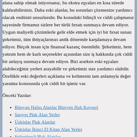
alana sahip olmak istiyorsanız, bu ekstra eşyaları en kısa sürede
kaldırabilirsiniz. Daha eski alanlar, bu sorunları çözmenize yardımcı
olacak endüstri unsurlarıdır. Bu konudaki bilinçli ve ciddi çalışmanız
sayesinde firmamız sizlere her türlü fırsatı sunmaya devam ediyor.
Uygun maliyetli çözümlerle gelir elde etmek için iyi bir fırsat sunan
şirketimiz, tüm ihtiyaçlarınızı antik dönemde karşılamaya devam
ediyor. Birçok insan için finansal kazanç önemlidir. Şirketimiz, hem
yatırım hem de karlı seçenekler açısından size iş hakkında çok ciddi
bir anlayış sunmaya devam ediyor. Bizi ararken eski eşyaları
alabileceğiniz yerleri arayabilir ve şirketimiz size yardımcı olabilir.
Özellikle eski değerleri açıklama ve kelimenin tam anlamıyla değer
yaratma konusunda çok ciddi bir işimiz var.
Önceki Yazılar:
Bünyan Halısı Alanlar Bünyen Halı Kayseri
Sarıyer Plak Alan Yerler
Üsküdar Plak Alanlar
Üsküdar İkinci El Kitap Alan Yerler
Sultanbeyli Plak Alanlar