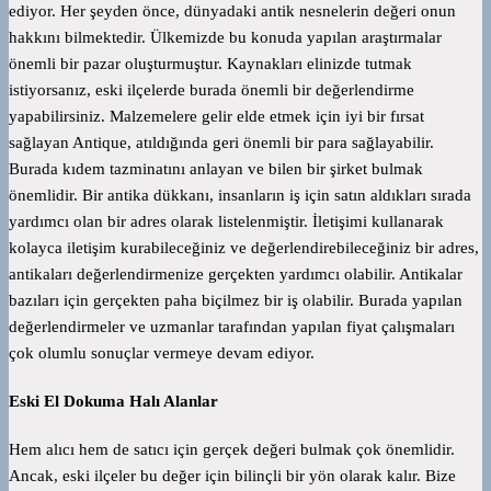
ediyor. Her şeyden önce, dünyadaki antik nesnelerin değeri onun
hakkını bilmektedir. Ülkemizde bu konuda yapılan araştırmalar
önemli bir pazar oluşturmuştur. Kaynakları elinizde tutmak
istiyorsanız, eski ilçelerde burada önemli bir değerlendirme
yapabilirsiniz. Malzemelere gelir elde etmek için iyi bir fırsat
sağlayan Antique, atıldığında geri önemli bir para sağlayabilir.
Burada kıdem tazminatını anlayan ve bilen bir şirket bulmak
önemlidir. Bir antika dükkanı, insanların iş için satın aldıkları sırada
yardımcı olan bir adres olarak listelenmiştir. İletişimi kullanarak
kolayca iletişim kurabileceğiniz ve değerlendirebileceğiniz bir adres,
antikaları değerlendirmenize gerçekten yardımcı olabilir. Antikalar
bazıları için gerçekten paha biçilmez bir iş olabilir. Burada yapılan
değerlendirmeler ve uzmanlar tarafından yapılan fiyat çalışmaları
çok olumlu sonuçlar vermeye devam ediyor.
Eski El Dokuma Halı Alanlar
Hem alıcı hem de satıcı için gerçek değeri bulmak çok önemlidir.
Ancak, eski ilçeler bu değer için bilinçli bir yön olarak kalır. Bize