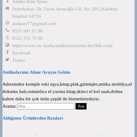
Antika Alım Satım
Fenerbahçe, Dr. Faruk Ayanoğlu Cd. No: 20/1,Kadıköy
İstanbul 34724
antikaci77@gmail.com
0531 981 01 90
0532 335 75 06
https://www.xn--kadkyantikaalanyerler-kec96k.com/
Facebook
Twitter
Antikalarınız Alınır Arayın Gelsin
Adresinden komple eski eşya,kitap,plak,gümüşler,antika mobilya,el
dokuma halı,osmanlıca el yazma kitap,ikinci el kol saati,dolma
kalem daha bir çok ürün çeşidi ile hizmetinizdeyiz.
Arama:
Aldığımız Ürünlerden Bazıları