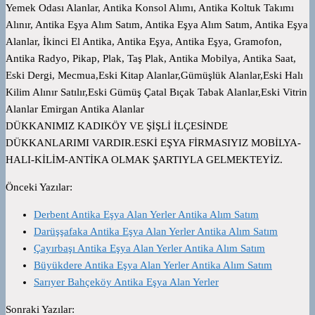
Yemek Odası Alanlar, Antika Konsol Alımı, Antika Koltuk Takımı
Alınır, Antika Eşya Alım Satım, Antika Eşya Alım Satım, Antika Eşya
Alanlar, İkinci El Antika, Antika Eşya, Antika Eşya, Gramofon,
Antika Radyo, Pikap, Plak, Taş Plak, Antika Mobilya, Antika Saat,
Eski Dergi, Mecmua,Eski Kitap Alanlar,Gümüşlük Alanlar,Eski Halı
Kilim Alınır Satılır,Eski Gümüş Çatal Bıçak Tabak Alanlar,Eski Vitrin
Alanlar Emirgan Antika Alanlar
DÜKKANIMIZ KADIKÖY VE ŞİŞLİ İLÇESİNDE
DÜKKANLARIMI VARDIR.ESKİ EŞYA FİRMASIYIZ MOBİLYA-
HALI-KİLİM-ANTİKA OLMAK ŞARTIYLA GELMEKTEYİZ.
Önceki Yazılar:
Derbent Antika Eşya Alan Yerler Antika Alım Satım
Darüşşafaka Antika Eşya Alan Yerler Antika Alım Satım
Çayırbaşı Antika Eşya Alan Yerler Antika Alım Satım
Büyükdere Antika Eşya Alan Yerler Antika Alım Satım
Sarıyer Bahçeköy Antika Eşya Alan Yerler
Sonraki Yazılar: