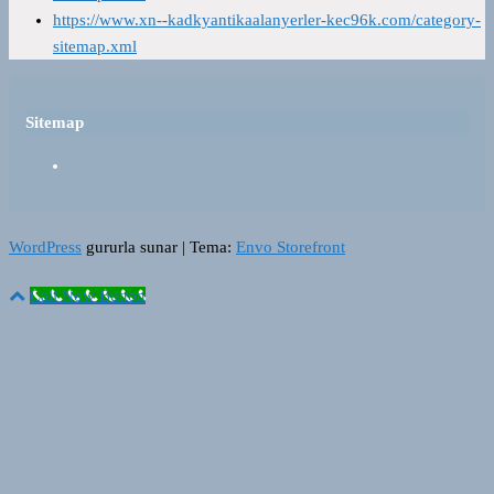
https://www.xn--kadkyantikaalanyerler-kec96k.com/category-
sitemap.xml
Sitemap
WordPress
gururla sunar
|
Tema:
Envo Storefront
Call Now Button