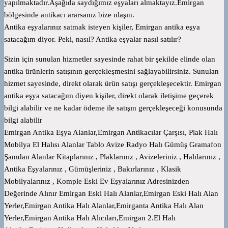
yapılmaktadır.Aşağıda saydığımız eşyaları almaktayız.Emirgan
bölgesinde antikacı ararsanız bize ulaşın.
Antika eşyalarınız satmak isteyen kişiler, Emirgan antika eşya
satacağım diyor. Peki, nasıl? Antika eşyalar nasıl satılır?
Sizin için sunulan hizmetler sayesinde rahat bir şekilde elinde olan
antika ürünlerin satışının gerçekleşmesini sağlayabilirsiniz. Sunulan
hizmet sayesinde, direkt olarak ürün satışı gerçekleşecektir. Emirgan
antika eşya satacağım diyen kişiler, direkt olarak iletişime geçerek
bilgi alabilir ve ne kadar ödeme ile satışın gerçekleşeceği konusunda
bilgi alabilir
Emirgan Antika Eşya Alanlar,Emirgan Antikacılar Çarşısı, Plak Halı
Mobilya El Halısı Alanlar Tablo Avize Radyo Halı Gümüş Gramafon
Şamdan Alanlar Kitaplarınız , Plaklarınız , Avizeleriniz , Halılarınız ,
Antika Eşyalarınız , Gümüşleriniz , Bakırlarınız , Klasik
Mobilyalarınız , Komple Eski Ev Eşyalarınız Adresinizden
Değerinde Alınır Emirgan Eski Halı Alanlar,Emirgan Eski Halı Alan
Yerler,Emirgan Antika Halı Alanlar,Emirganta Antika Halı Alan
Yerler,Emirgan Antika Halı Alıcıları,Emirgan 2.El Halı