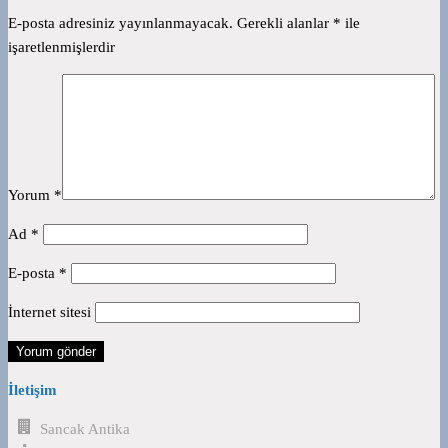
E-posta adresiniz yayınlanmayacak.
Gerekli alanlar
*
ile
işaretlenmişlerdir
Yorum
*
Ad
*
E-posta
*
İnternet sitesi
İletişim
Sancak Antika