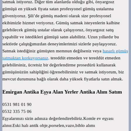
satmak istiyoruz. Diğer tüm alanlarda olduğu gibi, önyargısız
gümüşü en yüksek fiyata satan profesyonel gümüş ustalarına
güveniyoruz. Şili’de gümüş madeni olarak size profesyonel
ekibimizle hizmet veriyoruz. Gümüş satmak isteyenlerin kalbine
gelebilecek gümüş ustalar olarak çalışıyoruz, önyargısız satış
yapabilir ve istedikleri gümüşü satın alabiliriz. Uzun yıllardır bu
sektörde çalıştığımızdan deneyimlerimizi sizlerle paylaşıyoruz.
Satmak istediğiniz gümüşten memnun değilseniz veya
hasarlı gümüş
satmaktan korkuyorsanız,
tereddüt etmeden ve tereddüt etmeden
gelebilirsiniz, ücretsiz bir değerlendirme prosedürü kullanarak
gümüşünüzün sahipliğini öğrenebilirsiniz ve satmak istiyorum, biz
mevcut durumuna bağlı olarak daha yüksek fiyatlarla satın almak.
Emirgan Antika Eşya Alan Yerler Antika Alım Satım
0531 981 01 90
0532 335 75 06
Eşyalarınızı sizin adınıza değerlendirebiliriz.Komle ev eşyası
alınır.Eski halı antik obje,porselen,vazo,biblo alımı