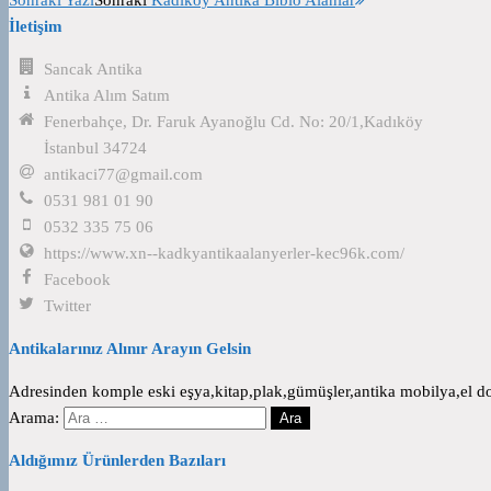
İletişim
Sancak Antika
Antika Alım Satım
Fenerbahçe, Dr. Faruk Ayanoğlu Cd. No: 20/1,Kadıköy
İstanbul 34724
antikaci77@gmail.com
0531 981 01 90
0532 335 75 06
https://www.xn--kadkyantikaalanyerler-kec96k.com/
Facebook
Twitter
Antikalarınız Alınır Arayın Gelsin
Adresinden komple eski eşya,kitap,plak,gümüşler,antika mobilya,el dok
Arama:
Aldığımız Ürünlerden Bazıları