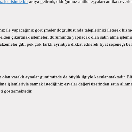
 içerisinde bir
araya getirmiş olduğumuz antika eşyaları antika severler
ız ile yapacağınız görüşmeler doğrultusunda taleplerinizi ileterek hizmet 
elden çıkartmak istemeleri durumunda yapılacak olan satın alma işlemini
alzemeler gibi pek çok farklı ayrıntıya dikkat edilerek fiyat seçeneği 
 olan varaklı aynalar günümüzde de büyük ilgiyle karşılanmaktadır. Elin
a işlemleriyle satmak istediğiniz eşyalar değeri üzerinden satın alınmak
ti göstermektedir.