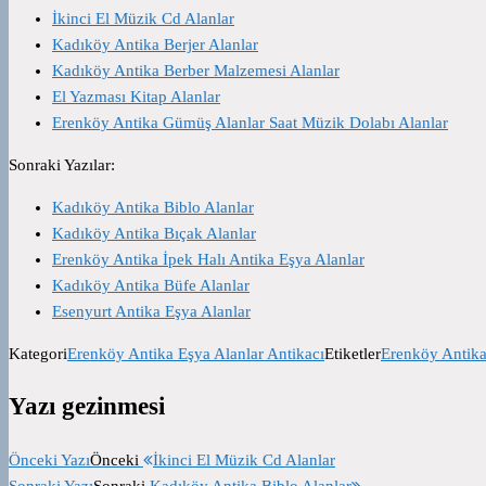
İkinci El Müzik Cd Alanlar
Kadıköy Antika Berjer Alanlar
Kadıköy Antika Berber Malzemesi Alanlar
El Yazması Kitap Alanlar
Erenköy Antika Gümüş Alanlar Saat Müzik Dolabı Alanlar
Sonraki Yazılar:
Kadıköy Antika Biblo Alanlar
Kadıköy Antika Bıçak Alanlar
Erenköy Antika İpek Halı Antika Eşya Alanlar
Kadıköy Antika Büfe Alanlar
Esenyurt Antika Eşya Alanlar
Kategori
Erenköy Antika Eşya Alanlar Antikacı
Etiketler
Erenköy Antika
Yazı gezinmesi
Önceki Yazı
Önceki
İkinci El Müzik Cd Alanlar
Sonraki Yazı
Sonraki
Kadıköy Antika Biblo Alanlar