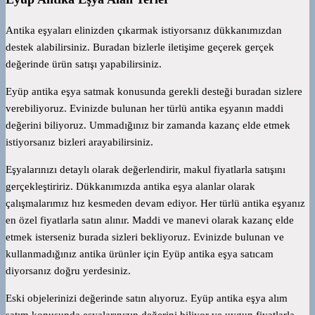
Antika eşyaları elinizden çıkarmak istiyorsanız dükkanımızdan
destek alabilirsiniz. Buradan bizlerle iletişime geçerek gerçek
değerinde ürün satışı yapabilirsiniz.
Eyüp antika eşya satmak konusunda gerekli desteği buradan sizlere
verebiliyoruz. Evinizde bulunan her türlü antika eşyanın maddi
değerini biliyoruz. Ummadığınız bir zamanda kazanç elde etmek
istiyorsanız bizleri arayabilirsiniz.
Eşyalarınızı detaylı olarak değerlendirir, makul fiyatlarla satışını
gerçekleştiririz. Dükkanımızda antika eşya alanlar olarak
çalışmalarımız hız kesmeden devam ediyor. Her türlü antika eşyanız
en özel fiyatlarla satın alınır. Maddi ve manevi olarak kazanç elde
etmek isterseniz burada sizleri bekliyoruz. Evinizde bulunan ve
kullanmadığınız antika ürünler için Eyüp antika eşya satıcam
diyorsanız doğru yerdesiniz.
Eski objelerinizi değerinde satın alıyoruz. Eyüp antika eşya alım
satım konusunda eşyalarınızın değerini biliyor ve uygun fiyatlarla