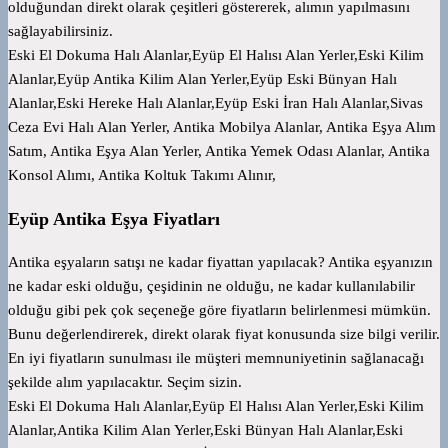
olduğundan direkt olarak çeşitleri göstererek, alımın yapılmasını
sağlayabilirsiniz.
Eski El Dokuma Halı Alanlar,Eyüp El Halısı Alan Yerler,Eski Kilim
Alanlar,Eyüp Antika Kilim Alan Yerler,Eyüp Eski Bünyan Halı
Alanlar,Eski Hereke Halı Alanlar,Eyüp Eski İran Halı Alanlar,Sivas
Ceza Evi Halı Alan Yerler, Antika Mobilya Alanlar, Antika Eşya Alım
Satım, Antika Eşya Alan Yerler, Antika Yemek Odası Alanlar, Antika
Konsol Alımı, Antika Koltuk Takımı Alınır,
Eyüp Antika Eşya Fiyatları
Antika eşyaların satışı ne kadar fiyattan yapılacak? Antika eşyanızın
ne kadar eski olduğu, çeşidinin ne olduğu, ne kadar kullanılabilir
olduğu gibi pek çok seçeneğe göre fiyatların belirlenmesi mümkün.
Bunu değerlendirerek, direkt olarak fiyat konusunda size bilgi verilir.
En iyi fiyatların sunulması ile müşteri memnuniyetinin sağlanacağı
şekilde alım yapılacaktır. Seçim sizin.
Eski El Dokuma Halı Alanlar,Eyüp El Halısı Alan Yerler,Eski Kilim
Alanlar,Antika Kilim Alan Yerler,Eski Bünyan Halı Alanlar,Eski