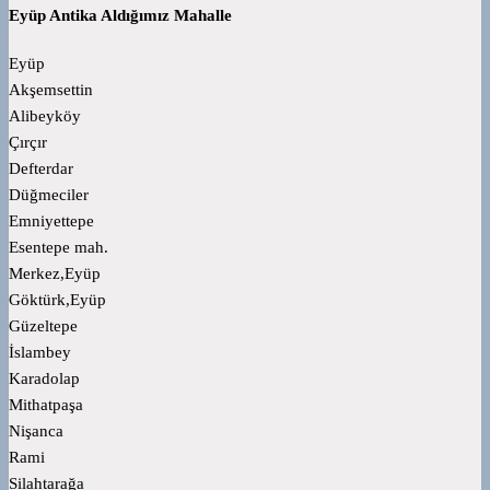
Eyüp Antika Aldığımız Mahalle
Eyüp
Akşemsettin
Alibeyköy
Çırçır
Defterdar
Düğmeciler
Emniyettepe
Esentepe mah.
Merkez,Eyüp
Göktürk,Eyüp
Güzeltepe
İslambey
Karadolap
Mithatpaşa
Nişanca
Rami
Silahtarağa