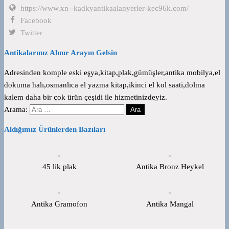
https://www.xn--kadkyantikaalanyerler-kec96k.com/
Facebook
Twitter
Antikalarınız Alınır Arayın Gelsin
Adresinden komple eski eşya,kitap,plak,gümüşler,antika mobilya,el
dokuma halı,osmanlıca el yazma kitap,ikinci el kol saati,dolma
kalem daha bir çok ürün çeşidi ile hizmetinizdeyiz.
Arama:
Aldığımız Ürünlerden Bazıları
45 lik plak
Antika Bronz Heykel
Antika Gramofon
Antika Mangal