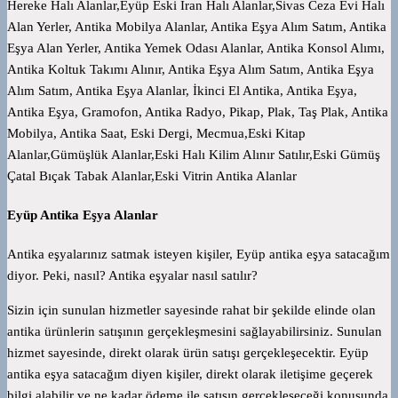
Hereke Halı Alanlar,Eyüp Eski İran Halı Alanlar,Sivas Ceza Evi Halı
Alan Yerler, Antika Mobilya Alanlar, Antika Eşya Alım Satım, Antika
Eşya Alan Yerler, Antika Yemek Odası Alanlar, Antika Konsol Alımı,
Antika Koltuk Takımı Alınır, Antika Eşya Alım Satım, Antika Eşya
Alım Satım, Antika Eşya Alanlar, İkinci El Antika, Antika Eşya,
Antika Eşya, Gramofon, Antika Radyo, Pikap, Plak, Taş Plak, Antika
Mobilya, Antika Saat, Eski Dergi, Mecmua,Eski Kitap
Alanlar,Gümüşlük Alanlar,Eski Halı Kilim Alınır Satılır,Eski Gümüş
Çatal Bıçak Tabak Alanlar,Eski Vitrin Antika Alanlar
Eyüp Antika Eşya Alanlar
Antika eşyalarınız satmak isteyen kişiler, Eyüp antika eşya satacağım
diyor. Peki, nasıl? Antika eşyalar nasıl satılır?
Sizin için sunulan hizmetler sayesinde rahat bir şekilde elinde olan
antika ürünlerin satışının gerçekleşmesini sağlayabilirsiniz. Sunulan
hizmet sayesinde, direkt olarak ürün satışı gerçekleşecektir. Eyüp
antika eşya satacağım diyen kişiler, direkt olarak iletişime geçerek
bilgi alabilir ve ne kadar ödeme ile satışın gerçekleşeceği konusunda