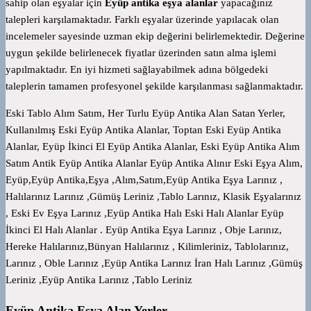
sahip olan eşyalar için
Eyüp antika eşya alanlar
yapacağınız
talepleri karşılamaktadır. Farklı eşyalar üzerinde yapılacak olan
incelemeler sayesinde uzman ekip değerini belirlemektedir. Değerine
uygun şekilde belirlenecek fiyatlar üzerinden satın alma işlemi
yapılmaktadır. En iyi hizmeti sağlayabilmek adına bölgedeki
taleplerin tamamen profesyonel şekilde karşılanması sağlanmaktadır.
Eski Tablo Alım Satım, Her Turlu Eyüp Antika Alan Satan Yerler,
Kullanılmış Eski Eyüp Antika Alanlar, Toptan Eski Eyüp Antika
Alanlar, Eyüp İkinci El Eyüp Antika Alanlar, Eski Eyüp Antika Alım
Satım Antik Eyüp Antika Alanlar Eyüp Antika Alınır Eski Eşya Alım,
Eyüp,Eyüp Antika,Eşya ,Alım,Satım,Eyüp Antika Eşya Larınız ,
Halılarınız Larınız ,Gümüş Leriniz ,Tablo Larınız, Klasik Eşyalarınız
, Eski Ev Eşya Larınız ,Eyüp Antika Halı Eski Halı Alanlar Eyüp
İkinci El Halı Alanlar . Eyüp Antika Eşya Larınız , Obje Larınız,
Hereke Halılarınız,Bünyan Halılarınız , Kilimleriniz, Tablolarınız,
Larınız , Oble Larınız ,Eyüp Antika Larınız İran Halı Larınız ,Gümüş
Leriniz ,Eyüp Antika Larınız ,Tablo Leriniz
Eyüp Antika Eşya Alan Yerler