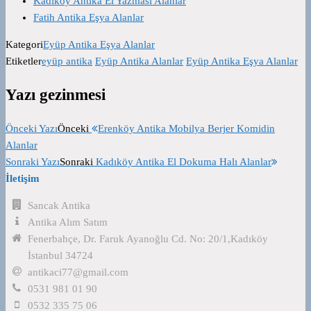
Kadıköy Antika El Yazması Alanlar
Fatih Antika Eşya Alanlar
Kategori
Eyüp Antika Eşya Alanlar
Etiketler
eyüp antika
Eyüp Antika Alanlar
Eyüp Antika Eşya Alanlar
Yazı gezinmesi
Önceki Yazı
Önceki
Erenköy Antika Mobilya Berjer Komidin
Alanlar
Sonraki Yazı
Sonraki
Kadıköy Antika El Dokuma Halı Alanlar
İletişim
Sancak Antika
Antika Alım Satım
Fenerbahçe, Dr. Faruk Ayanoğlu Cd. No: 20/1,Kadıköy
İstanbul 34724
antikaci77@gmail.com
0531 981 01 90
0532 335 75 06