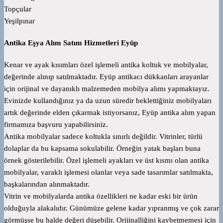
Topçular
Yeşilpınar
Antika Eşya Alım Satım Hizmetleri Eyüp
Kenar ve ayak kısımları özel işlemeli antika koltuk ve mobilyalar,
değerinde alınıp satılmaktadır. Eyüp antikacı dükkanları arayanlar
için orijinal ve dayanıklı malzemeden mobilya alımı yapmaktayız.
Evinizde kullandığınız ya da uzun süredir beklettiğiniz mobilyaları
artık değerinde elden çıkarmak istiyorsanız, Eyüp antika alım yapan
firmamıza başvuru yapabilirsiniz.
Antika mobilyalar sadece koltukla sınırlı değildir. Vitrinler, türlü
dolaplar da bu kapsama sokulabilir. Örneğin yatak başları buna
örnek gösterilebilir. Özel işlemeli ayakları ve üst kısmı olan antika
mobilyalar, varaklı işlemesi olanlar veya sade tasarımlar satılmakta,
başkalarından alınmaktadır.
Vitrin ve mobilyalarda antika özellikleri ne kadar eski bir ürün
olduğuyla alakalıdır. Günümüze gelene kadar yıpranmış ve çok zarar
görmüşse bu halde değeri düşebilir. Orijinalliğini kaybetmemesi için