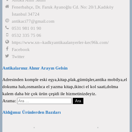
Fenerbahçe, Dr. Faruk Ayanoğlu Cd. No: 20/1,Kadıköy
İstanbul 34724
antikaci77@gmail.com
0531 981 01 90
0532 335 75 06
https://www.xn--kadkyantikaalanyerler-kec96k.com/
Facebook
Twitter
Antikalarınız Alınır Arayın Gelsin
Adresinden komple eski eşya,kitap,plak,gümüşler,antika mobilya,el
dokuma halı,osmanlıca el yazma kitap,ikinci el kol saati,dolma
kalem daha bir çok ürün çeşidi ile hizmetinizdeyiz.
Arama:
Aldığımız Ürünlerden Bazıları