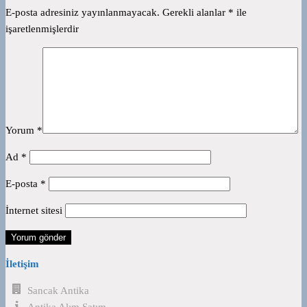
E-posta adresiniz yayınlanmayacak.
Gerekli alanlar
*
ile
işaretlenmişlerdir
Yorum
*
Ad
*
E-posta
*
İnternet sitesi
İletişim
Sancak Antika
Antika Alım Satım