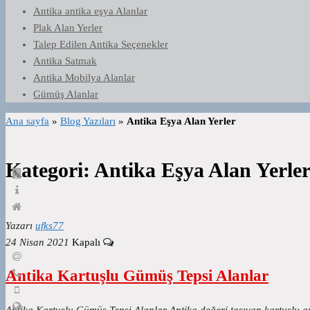
Antika antika eşya Alanlar
Plak Alan Yerler
Talep Edilen Antika Seçenekler
Antika Satmak
Antika Mobilya Alanlar
Gümüş Alanlar
Ana sayfa
»
Blog Yazıları
»
Antika Eşya Alan Yerler
Kategori:
Antika Eşya Alan Yerle
Yazarı
ufks77
24 Nisan 2021
Kapalı
Antika Kartuşlu Gümüş Tepsi Alanlar
Antika Kartuşlu Gümüş Tepsi Alanlar Antika değeri taşıyan kartuşlu gü