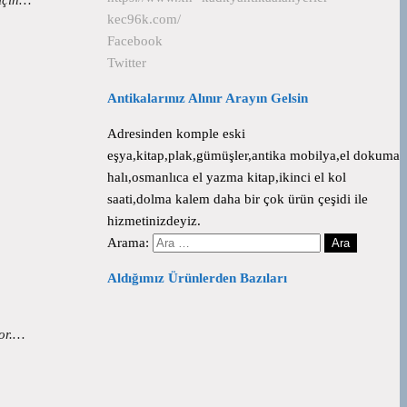
kec96k.com/
Facebook
Twitter
Antikalarınız Alınır Arayın Gelsin
Adresinden komple eski
eşya,kitap,plak,gümüşler,antika mobilya,el dokuma
halı,osmanlıca el yazma kitap,ikinci el kol
saati,dolma kalem daha bir çok ürün çeşidi ile
hizmetinizdeyiz.
Arama:
Aldığımız Ürünlerden Bazıları
yor.…