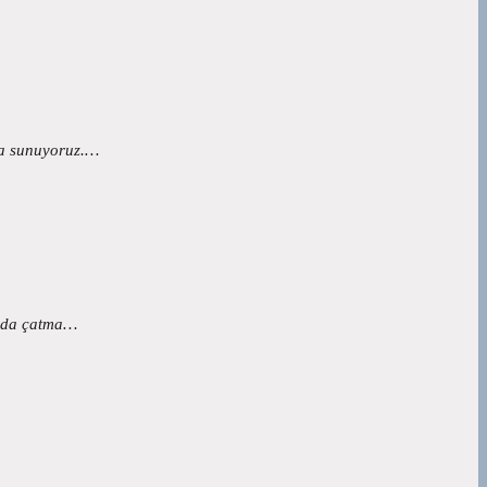
ışa sunuyoruz.…
rzda çatma…