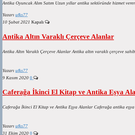
Antika Oyuncak Alım Satım Uzun yıllar antika sektöründe hizmet veren
Yazarı
ufks77
10 Şubat 2021
Kapalı
Antika Altın Varaklı Çerçeve Alanlar
Antika Altın Varaklı Çerçeve Alanlar Antika altın varaklı çerçeve sah
Yazarı
ufks77
9 Kasım 2020
0
Caferağa İkinci El Kitap ve Antika Eşya Al
Caferağa İkinci El Kitap ve Antika Eşya Alanlar Caferağa antika eşya a
Yazarı
ufks77
31 Ekim 2020
0