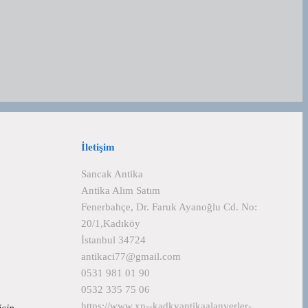
İletişim
Sancak Antika
Antika Alım Satım
Fenerbahçe, Dr. Faruk Ayanoğlu Cd. No:
20/1,Kadıköy
İstanbul 34724
antikaci77@gmail.com
0531 981 01 90
0532 335 75 06
https://www.xn--kadkyantikaalanyerler-
 için…