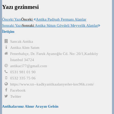
Yazı gezinmesi
Önceki Yazı
Önceki
Antika Padişah Fermanı Alanlar
Sonraki Yazı
Sonraki
Antika Sütun Gövdeli Meyvelik Alanlar
İletişim
Sancak Antika
Antika Alım Satım
Fenerbahçe, Dr. Faruk Ayanoğlu Cd. No: 20/1,Kadıköy
İstanbul 34724
antikaci77@gmail.com
0531 981 01 90
0532 335 75 06
https://www.xn--kadkyantikaalanyerler-kec96k.com/
Facebook
Twitter
Antikalarınız Alınır Arayın Gelsin