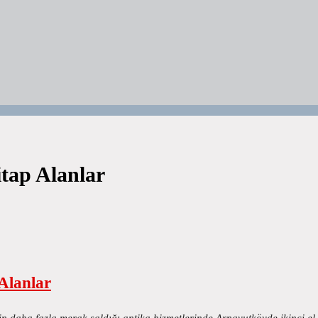
tap Alanlar
Alanlar
in daha fazla merak saldığı antika hizmetlerinde Arnavutköyde ikinci e