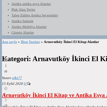
Antika antika eşya Alanlar
Plak Alan Yerler
Talep Edilen Antika Seçenekler
Antika Satmak
Antika Mobilya Alanlar
Gümüş Alanlar
Ana sayfa
»
Blog Yazıları
»
Arnavutköy İkinci El Kitap Alanlar
Kategori:
Arnavutköy İkinci El Ki
Yazarı
ufks77
15 Eylül 2020
0
Arnavutköy İkinci El Kitap ve Antika Eşya 
Arnavutköy İkinci El Kitap ve Antika Eşya Alanlar Son yıllarda herkes