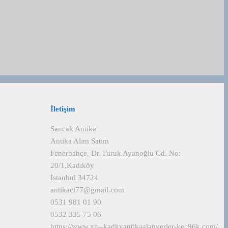
İletişim
Sancak Antika
Antika Alım Satım
Fenerbahçe, Dr. Faruk Ayanoğlu Cd. No:
20/1,Kadıköy
İstanbul 34724
antikaci77@gmail.com
0531 981 01 90
0532 335 75 06
https://www.xn--kadkyantikaalanyerler-kec96k.com/
l…