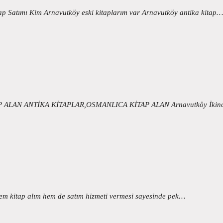
itap Satımı Kim Arnavutköy eski kitaplarım var Arnavutköy antika kitap…
TAP ALAN ANTİKA KİTAPLAR,OSMANLICA KİTAP ALAN Arnavutköy İkinci
hem kitap alım hem de satım hizmeti vermesi sayesinde pek…